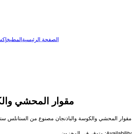
الصفحة الرئيسية
المطبخ
إكس
مقوار المحشي والك
مقوار المحشي والكوسة والباذنجان مصنوع من الستانلس ستيل ع
Availability:
متوفر في المخزون