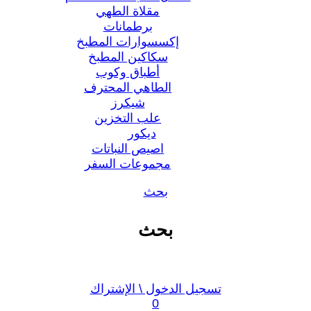
مقلاة الطهي
برطمانات
إكسسوارات المطبخ
سكاكين المطبخ
أطباق وكوب
الطاهي المحترف
شيكرز
علب التخزين
ديكور
اصيص النباتات
مجموعات السفر
بحث
بحث
تسجيل الدخول \ الإشتراك
0