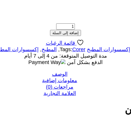
كمية
Zucchini
إضافة إلى السلة
Corer
قائمة الرغبات
Tool
إكسسوارات المطبخ
Corer
Tags:
,
المطبخ
,
إكسسوارات المطب
|
مدة التوصيل المتوقعة: من 4 إلى 7 أيام
Multiple
الدفع بشكل آمن
Uses
|
الوصف
Italian
معلومات إضافية
Made
مراجعات (0)
العلامة التجارية
ن