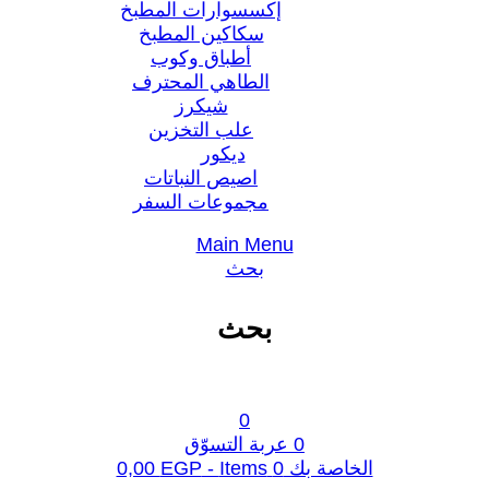
إكسسوارات المطبخ
سكاكين المطبخ
أطباق وكوب
الطاهي المحترف
شيكرز
علب التخزين
ديكور
اصيص النباتات
مجموعات السفر
Main Menu
بحث
بحث
0
0
عربة التسوّق
الخاصة بك
0
Items -
EGP
0,00