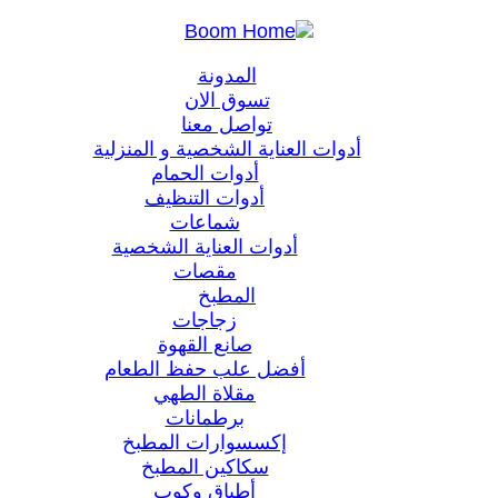
المدونة
تسوق الان
تواصل معنا
أدوات العناية الشخصية و المنزلية
أدوات الحمام
أدوات التنظيف
شماعات
أدوات العناية الشخصية
مقصات
المطبخ
زجاجات
صانع القهوة
أفضل علب حفظ الطعام
مقلاة الطهي
برطمانات
إكسسوارات المطبخ
سكاكين المطبخ
أطباق وكوب