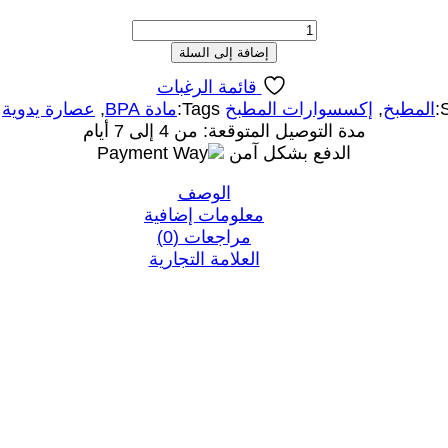
كمية
Manual
إضافة إلى السلة
Orange
قائمة الرغبات
Juicer
المطبخ
,
إكسسوارات المطبخ
Tags:
مادة BPA
,
عصارة يدوية
Dishwasher
مدة التوصيل المتوقعة: من 4 إلى 7 أيام
Safe
الدفع بشكل آمن
|
750ml
الوصف
Capacity
معلومات إضافية
مراجعات (0)
العلامة التجارية