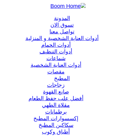
المدونة
تسوق الان
تواصل معنا
أدوات العناية الشخصية و المنزلية
أدوات الحمام
أدوات التنظيف
شماعات
أدوات العناية الشخصية
مقصات
المطبخ
زجاجات
صانع القهوة
أفضل علب حفظ الطعام
مقلاة الطهي
برطمانات
إكسسوارات المطبخ
سكاكين المطبخ
أطباق وكوب