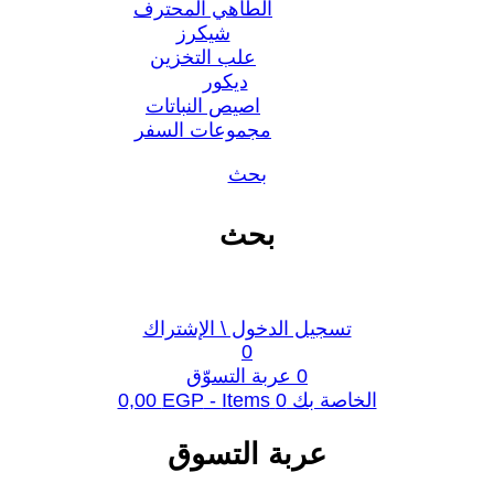
الطاهي المحترف
شيكرز
علب التخزين
ديكور
اصيص النباتات
مجموعات السفر
بحث
بحث
تسجيل الدخول \ الإشتراك
0
0
عربة التسوّق
الخاصة بك
0
Items -
EGP
0,00
عربة التسوق