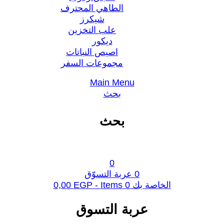
الطاهي المحترف
شيكرز
علب التخزين
ديكور
اصيص النباتات
مجموعات السفر
Main Menu
بحث
بحث
0
0
عربة التسوّق
الخاصة بك
0
Items -
EGP
0,00
عربة التسوق