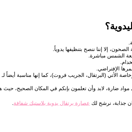
يدوية؟
.
حون، إلا إننا ننصح بتنظيفها يدوياً.
شعة الشمس مباشرة.
دام.
رها الإفتراضي.
اصة الأتي (البرتقال، الجريب فروت)، كما إنها مناسبة أيضاً لـ ا
واد ضارة، لابد وأن تعلمون بإنكم في المكان الصحيح، حيث هذه 
ن جذابة، نرشح لك
عصارة برتقال يدوية بلاستيك شفافة
.