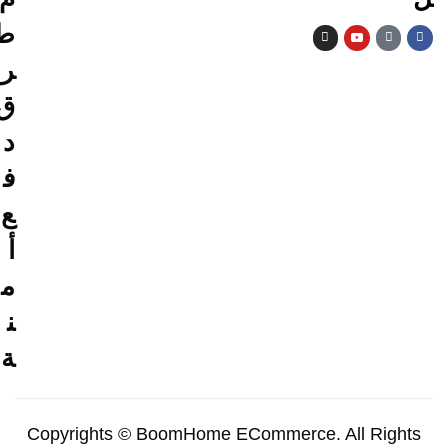
ط
ر
ق
د
ف
ع
أ
م
ن
ة
Copyrights © BoomHome ECommerce. All Rights