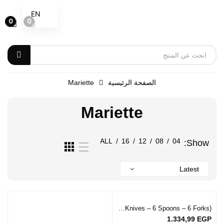
EN
0
0
الصفحة الرئيسية
Mariette
Mariette
ALL
/
16
/
12
/
08
/
04
Show:
Piece Cutlery Set-18 (6 Knives – 6 Spoons – 6 Forks)
1.334,99
EGP