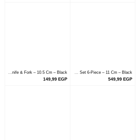
Cheese Knife & Fork – 10.5 Cm – Black
Serrated Table Steak Knife – Set 6-Piece – 11 Cm – Black
149,99
EGP
549,99
EGP