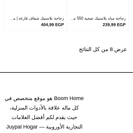
زجاجة مياه بلاستيك صحية 550 مل | إسبانية الصنع | الأكثر مبيعاً في مصر
زجاجة بلاستيك شفاف فارغة | مزودة بحامل وغطاء كبس لمنع التسرب
404,99
EGP
239,99
EGP
عرض ⁦8⁩ من كل النتائج
Boom Home هو موقع متخصص في
كل ماله علاقة بالأدوات المنزلية،
حيث يقدم لكم أفضل العلامات
التجارية الأوروبية — Juypal Hogar