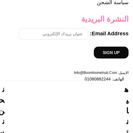
سياسة الشحن
النشرة البريدية
Email Address:
الايميل: Info@boomhomehub.com
الهاتف: 01080882244
ه
ن
ي
ح
ا
ن
ن
ن
ت
س