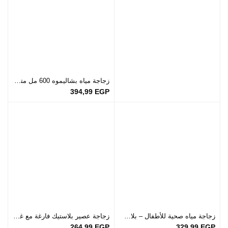
زجاجة مياه بشاليموه 600 مل متوفرة بألوان مختلفة
394,99
EGP
زجاجة مياه صحية للأطفال – بلاستيك وألوان متنوعة
زجاجة عصير بلاستيك فارغة مع غطاء محكم الغلق – أسبانية الصنع
264,99
EGP
329,99
EGP