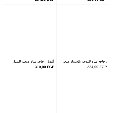
زجاجة مياه للثلاجة بلاستيك صحية بتصميم مزخرف 550 مل
أفضل زجاجة مياه صحية للمدارس والجيم 550 مل – صناعة إسبانية
319,99
EGP
224,99
EGP