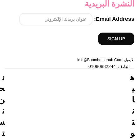
النشرة البريدية
Email Address:
الايميل: Info@boomhomehub.com
الهاتف: 01080882244
ه
ن
ي
ح
ا
ن
ن
ن
ت
س
و
ت