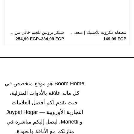
مصفاه مكرونه بلاستيك | متعددة الألوان سعة 2,5 لتر
شيكر بروتين للجيم خالي من مادة BPA وأمن للصحة
P
254,99
EGP
–
234,99
EGP
149,99
EGP
Boom Home هو موقع متخصص في
كل ماله علاقة بالأدوات المنزلية،
حيث يقدم لكم أفضل العلامات
التجارية الأوروبية — Juypal Hogar
و Marietti، ليصل إليكم مباشرة في
منازلكم مع الأناقة والجودة.