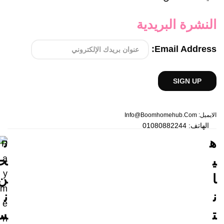
النشرة البريدية
Email Address:
الايميل: Info@boomhomehub.com
الهاتف: 01080882244
ه
ن
ي
ح
ا
ن
ن
ن
ت
س