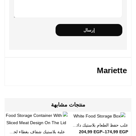
Mariette
منتجات مشابهة
علب حفظ الطعام بلاستيك دائرية الشكل | ألوان مختلفة
204,99
EGP
–
174,99
EGP
علبة بلاستيك شفاف بغطاء لحفظ الطعام 4.50 لتر | أسبانية الصنع