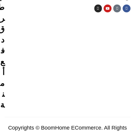
ط
ر
ق
د
ف
ع
أ
م
ن
ة
Copyrights © BoomHome ECommerce. All Rights