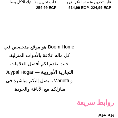
علبه تخزين متعدده الأغراض بلاستيك كبيرة بغطاء محكم الغلق
علب تخزين بلاستيك للاكل بغطاء شفاف | طقم من 3 علب
P
254,99
EGP
514,99
EGP
–
224,99
EGP
Boom Home هو موقع متخصص في
كل ماله علاقة بالأدوات المنزلية،
حيث يقدم لكم أفضل العلامات
التجارية الأوروبية — Juypal Hogar
و Marietti، ليصل إليكم مباشرة في
منازلكم مع الأناقة والجودة.
روابط سريعة
بوم هوم