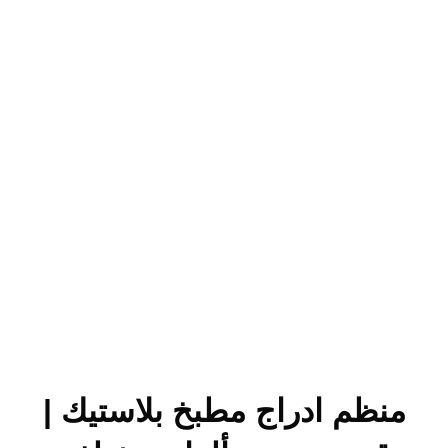
منظم ادراج مطبخ بلاستيك |