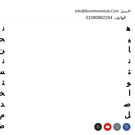
الايميل: Info@boomhomehub.com
الهاتف: 01080882244
ه
ن
ي
ح
ا
ن
ن
ن
ت
س
و
ت
ا
خ
ص
د
ل
م
ط