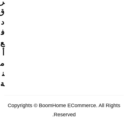
ر
ق
د
ف
ع
أ
م
ن
ة
Copyrights © BoomHome ECommerce. All Rights
Reserved.