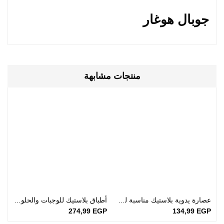
جوبال هوغار
منتجات مشابهة
عصارة يدوية بلاستيك مناسبة لعصر البرتقال والفواكه
أطباق بلاستيك للوجبات والحلويات | طقم من 6 قطع
P
274,99
EGP
134,99
EGP