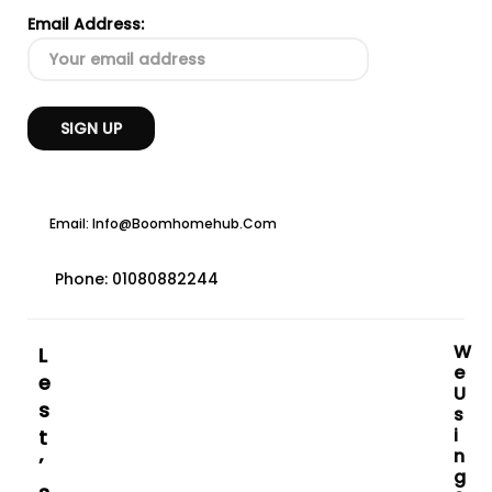
Email Address:
Email: Info@boomhomehub.com
Phone: 01080882244
W
L
E
E
U
S
S
I
T
N
’
G