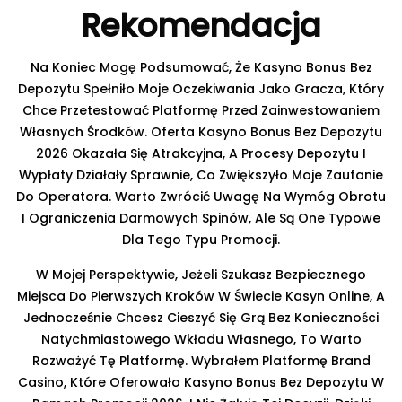
Rekomendacja
Na Koniec Mogę Podsumować, Że Kasyno Bonus Bez
Depozytu Spełniło Moje Oczekiwania Jako Gracza, Który
Chce Przetestować Platformę Przed Zainwestowaniem
Własnych Środków. Oferta Kasyno Bonus Bez Depozytu
2026 Okazała Się Atrakcyjna, A Procesy Depozytu I
Wypłaty Działały Sprawnie, Co Zwiększyło Moje Zaufanie
Do Operatora. Warto Zwrócić Uwagę Na Wymóg Obrotu
I Ograniczenia Darmowych Spinów, Ale Są One Typowe
Dla Tego Typu Promocji.
W Mojej Perspektywie, Jeżeli Szukasz Bezpiecznego
Miejsca Do Pierwszych Kroków W Świecie Kasyn Online, A
Jednocześnie Chcesz Cieszyć Się Grą Bez Konieczności
Natychmiastowego Wkładu Własnego, To Warto
Rozważyć Tę Platformę. Wybrałem Platformę Brand
Casino, Które Oferowało Kasyno Bonus Bez Depozytu W