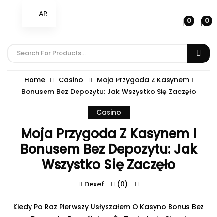
AR
0
0
Home
Casino
Moja Przygoda Z Kasynem I
Bonusem Bez Depozytu: Jak Wszystko Się Zaczęło
Casino
Moja Przygoda Z Kasynem I
Bonusem Bez Depozytu: Jak
Wszystko Się Zaczęło
Dexef
(0)
Kiedy Po Raz Pierwszy Usłyszałem O Kasyno Bonus Bez