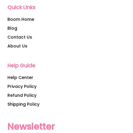
Quick Links
Boom Home
Blog
Contact Us
About Us
Help Guide
Help Center
Privacy Policy
Refund Policy
Shipping Policy
Newsletter