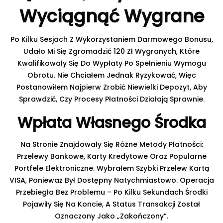
Wyciągnąć Wygrane
Po Kilku Sesjach Z Wykorzystaniem Darmowego Bonusu,
Udało Mi Się Zgromadzić 120 Zł Wygranych, Które
Kwalifikowały Się Do Wypłaty Po Spełnieniu Wymogu
Obrotu. Nie Chciałem Jednak Ryzykować, Więc
Postanowiłem Najpierw Zrobić Niewielki Depozyt, Aby
Sprawdzić, Czy Procesy Płatności Działają Sprawnie.
Wpłata Własnego Środka
Na Stronie Znajdowały Się Różne Metody Płatności:
Przelewy Bankowe, Karty Kredytowe Oraz Popularne
Portfele Elektroniczne. Wybrałem Szybki Przelew Kartą
VISA, Ponieważ Był Dostępny Natychmiastowo. Operacja
Przebiegła Bez Problemu – Po Kilku Sekundach Środki
Pojawiły Się Na Koncie, A Status Transakcji Został
Oznaczony Jako „zakończony”.