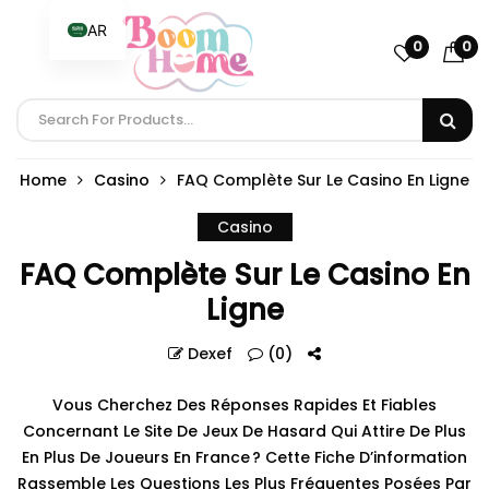
AR
0
0
Home
Casino
FAQ Complète Sur Le Casino En Ligne
Casino
FAQ Complète Sur Le Casino En
Ligne
Dexef
(0)
Vous Cherchez Des Réponses Rapides Et Fiables
Concernant Le Site De Jeux De Hasard Qui Attire De Plus
En Plus De Joueurs En France ? Cette Fiche D’information
Rassemble Les Questions Les Plus Fréquentes Posées Par