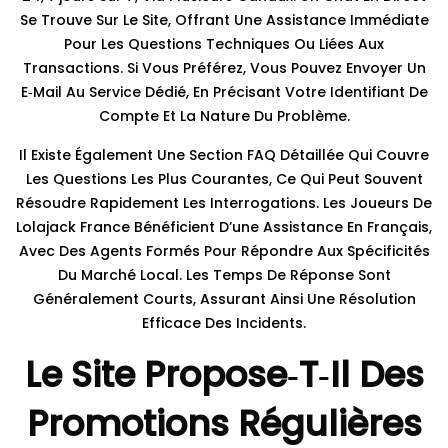
Se Trouve Sur Le Site, Offrant Une Assistance Immédiate
Pour Les Questions Techniques Ou Liées Aux
Transactions. Si Vous Préférez, Vous Pouvez Envoyer Un
E‑mail Au Service Dédié, En Précisant Votre Identifiant De
Compte Et La Nature Du Problème.
Il Existe Également Une Section FAQ Détaillée Qui Couvre
Les Questions Les Plus Courantes, Ce Qui Peut Souvent
Résoudre Rapidement Les Interrogations. Les Joueurs De
Lolajack France Bénéficient D’une Assistance En Français,
Avec Des Agents Formés Pour Répondre Aux Spécificités
Du Marché Local. Les Temps De Réponse Sont
Généralement Courts, Assurant Ainsi Une Résolution
Efficace Des Incidents.
Le Site Propose‑t‑il Des
Promotions Régulières