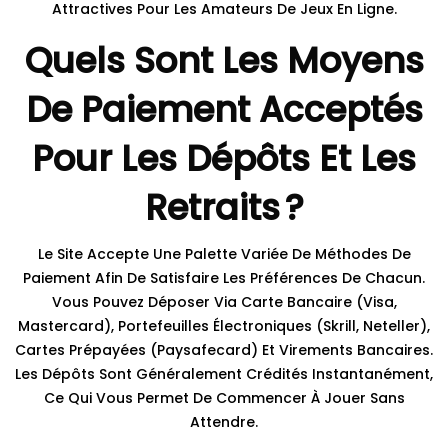
Attractives Pour Les Amateurs De Jeux En Ligne.
Quels Sont Les Moyens
De Paiement Acceptés
Pour Les Dépôts Et Les
Retraits ?
Le Site Accepte Une Palette Variée De Méthodes De
Paiement Afin De Satisfaire Les Préférences De Chacun.
Vous Pouvez Déposer Via Carte Bancaire (Visa,
Mastercard), Portefeuilles Électroniques (Skrill, Neteller),
Cartes Prépayées (Paysafecard) Et Virements Bancaires.
Les Dépôts Sont Généralement Crédités Instantanément,
Ce Qui Vous Permet De Commencer À Jouer Sans
Attendre.