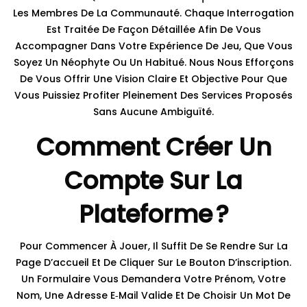
Les Membres De La Communauté. Chaque Interrogation
Est Traitée De Façon Détaillée Afin De Vous
Accompagner Dans Votre Expérience De Jeu, Que Vous
Soyez Un Néophyte Ou Un Habitué. Nous Nous Efforçons
De Vous Offrir Une Vision Claire Et Objective Pour Que
Vous Puissiez Profiter Pleinement Des Services Proposés
Sans Aucune Ambiguïté.
Comment Créer Un
Compte Sur La
Plateforme ?
Pour Commencer À Jouer, Il Suffit De Se Rendre Sur La
Page D’accueil Et De Cliquer Sur Le Bouton D’inscription.
Un Formulaire Vous Demandera Votre Prénom, Votre
Nom, Une Adresse E‑mail Valide Et De Choisir Un Mot De