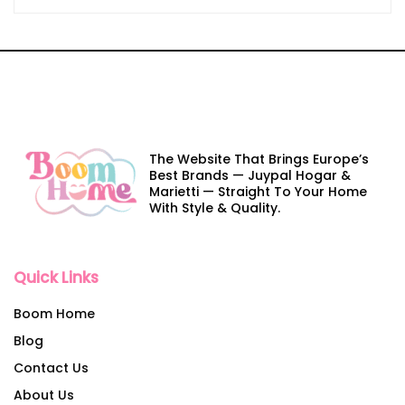
The Website That Brings Europe’s
Best Brands — Juypal Hogar &
Marietti — Straight To Your Home
With Style & Quality.
Quick Links
Boom Home
Blog
Contact Us
About Us