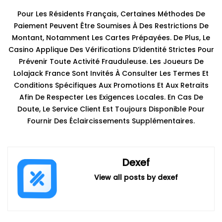
Pour Les Résidents Français, Certaines Méthodes De
Paiement Peuvent Être Soumises À Des Restrictions De
Montant, Notamment Les Cartes Prépayées. De Plus, Le
Casino Applique Des Vérifications D’identité Strictes Pour
Prévenir Toute Activité Frauduleuse. Les Joueurs De
Lolajack France Sont Invités À Consulter Les Termes Et
Conditions Spécifiques Aux Promotions Et Aux Retraits
Afin De Respecter Les Exigences Locales. En Cas De
Doute, Le Service Client Est Toujours Disponible Pour
Fournir Des Éclaircissements Supplémentaires.
Dexef
View all posts by dexef