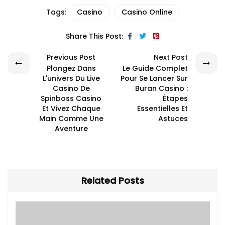
Tags:
Casino
Casino Online
Share This Post:
Previous Post
Next Post
Plongez Dans
Le Guide Complet
L'univers Du Live
Pour Se Lancer Sur
Casino De
Buran Casino :
Spinboss Casino
Étapes
Et Vivez Chaque
Essentielles Et
Main Comme Une
Astuces
Aventure
Related Posts