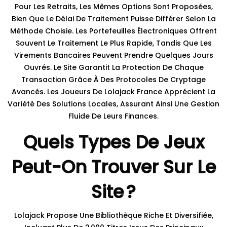
Pour Les Retraits, Les Mêmes Options Sont Proposées,
Bien Que Le Délai De Traitement Puisse Différer Selon La
Méthode Choisie. Les Portefeuilles Électroniques Offrent
Souvent Le Traitement Le Plus Rapide, Tandis Que Les
Virements Bancaires Peuvent Prendre Quelques Jours
Ouvrés. Le Site Garantit La Protection De Chaque
Transaction Grâce À Des Protocoles De Cryptage
Avancés. Les Joueurs De Lolajack France Apprécient La
Variété Des Solutions Locales, Assurant Ainsi Une Gestion
Fluide De Leurs Finances.
Quels Types De Jeux
Peut-On Trouver Sur Le
Site ?
Lolajack Propose Une Bibliothèque Riche Et Diversifiée,