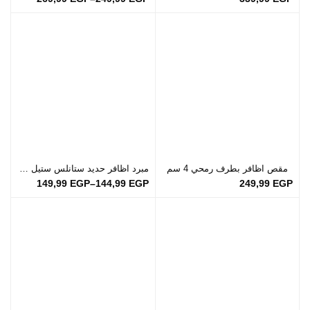
مقص اظافر بطرف رمحي 4 سم
مبرد اظافر حديد ستانلس ستيل بمقبض بلاستيكي ناعم | صناعة إيطالي
149,99
EGP
–
144,99
EGP
249,99
EGP