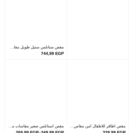
مقص ستانلس ستيل طويل مقاس 13.5سم
744,99
EGP
مقص اظافر للاطفال امن مقاس 4.5سم
مقص استانلس صغير مقاسات مختلفة
269,99
EGP
–
249,99
EGP
339,99
EGP