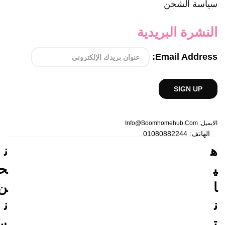
سياسة الشحن
النشرة البريدية
Email Address:
الايميل: Info@boomhomehub.com
الهاتف: 01080882244
ه
ن
ي
ح
ا
ن
ن
ن
ت
س