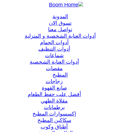
المدونة
تسوق الان
تواصل معنا
أدوات العناية الشخصية و المنزلية
أدوات الحمام
أدوات التنظيف
شماعات
أدوات العناية الشخصية
مقصات
المطبخ
زجاجات
صانع القهوة
أفضل علب حفظ الطعام
مقلاة الطهي
برطمانات
إكسسوارات المطبخ
سكاكين المطبخ
أطباق وكوب