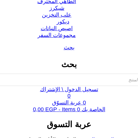
الطاهي المحترف
شيكرز
علب التخزين
ديكور
اصيص النباتات
مجموعات السفر
بحث
بحث
تسجيل الدخول \ الإشتراك
0
0
عربة التسوّق
الخاصة بك
0
Items -
EGP
0,00
عربة التسوق