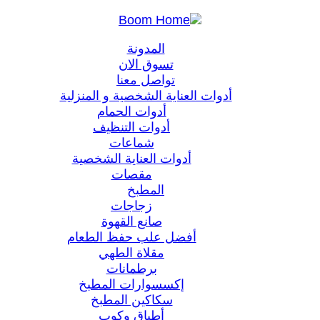
المدونة
تسوق الان
تواصل معنا
أدوات العناية الشخصية و المنزلية
أدوات الحمام
أدوات التنظيف
شماعات
أدوات العناية الشخصية
مقصات
المطبخ
زجاجات
صانع القهوة
أفضل علب حفظ الطعام
مقلاة الطهي
برطمانات
إكسسوارات المطبخ
سكاكين المطبخ
أطباق وكوب