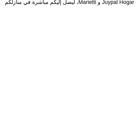
Boom Home هو موقع متخصص في كل ماله علاقة بالأدوات المنزلية، حيث يقدم لكم أفضل العلامات التجارية الأوروبية — Juypal Hogar و Marietti، ليصل إليكم مباشرة في منازلكم