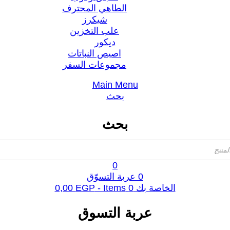
الطاهي المحترف
شيكرز
علب التخزين
ديكور
اصيص النباتات
مجموعات السفر
Main Menu
بحث
بحث
0
0
عربة التسوّق
الخاصة بك
0
Items -
EGP
0,00
عربة التسوق