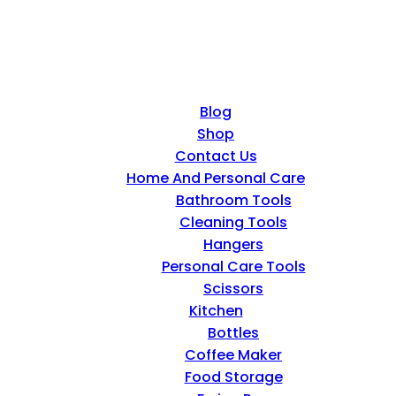
Blog
Shop
Contact Us
Home And Personal Care
Bathroom Tools
Cleaning Tools
Hangers
Personal Care Tools
Scissors
Kitchen
Bottles
Coffee Maker
Food Storage