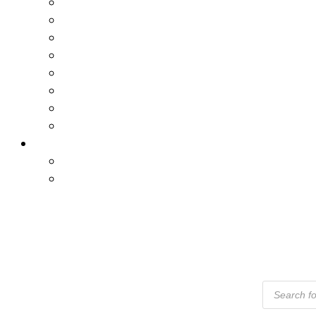
Products
Search