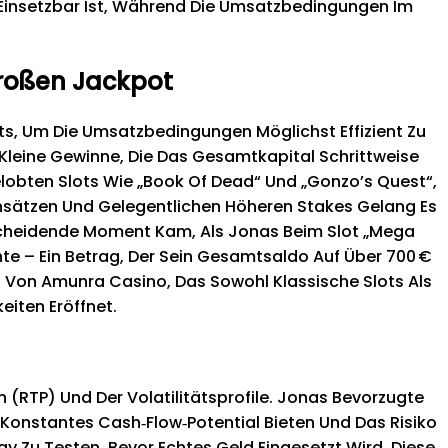
 Einsetzbar Ist, Während Die Umsatzbedingungen Im
Großen Jackpot
ts, Um Die Umsatzbedingungen Möglichst Effizient Zu
t Kleine Gewinne, Die Das Gesamtkapital Schrittweise
elobten Slots Wie „Book Of Dead“ Und „Gonzo’s Quest“,
Einsätzen Und Gelegentlichen Höheren Stakes Gelang Es
ntscheidende Moment Kam, Als Jonas Beim Slot „Mega
hte – Ein Betrag, Der Sein Gesamtsaldo Auf Über 700 €
t Von Amunra Casino, Das Sowohl Klassische Slots Als
eiten Eröffnet.
n (RTP) Und Der Volatilitätsprofile. Jonas Bevorzugte
in Konstantes Cash‑Flow‑Potential Bieten Und Das Risiko
y Zu Testen, Bevor Echtes Geld Eingesetzt Wird. Diese