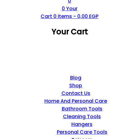
0
0
Your
Cart
0
Items -
0,00
EGP
Your Cart
Blog
Shop
Contact Us
Home And Personal Care
Bathroom Tools
Cleaning Tools
Hangers
Personal Care Tools