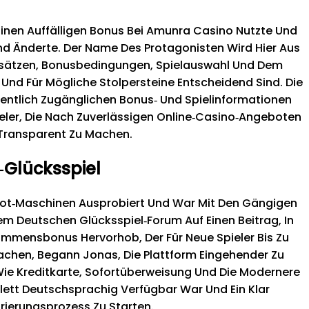
 Einen Auffälligen Bonus Bei Amunra Casino Nutzte Und
nd Änderte. Der Name Des Protagonisten Wird Hier Aus
Einsätzen, Bonusbedingungen, Spielauswahl Und Dem
Und Für Mögliche Stolpersteine Entscheidend Sind. Die
entlich Zugänglichen Bonus‑ Und Spielinformationen
ieler, Die Nach Zuverlässigen Online‑Casino‑Angeboten
 Transparent Zu Machen.
‑Glücksspiel
n Slot‑Maschinen Ausprobiert Und War Mit Den Gängigen
em Deutschen Glücksspiel‑Forum Auf Einen Beitrag, In
mmensbonus Hervorhob, Der Für Neue Spieler Bis Zu
lfachen, Begann Jonas, Die Plattform Eingehender Zu
 Wie Kreditkarte, Sofortüberweisung Und Die Modernere
lett Deutschsprachig Verfügbar War Und Ein Klar
trierungsprozess Zu Starten.