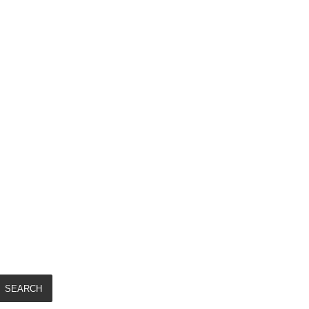
SEARCH