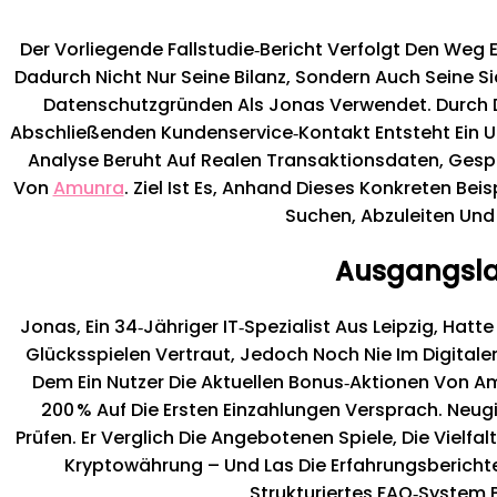
Der Vorliegende Fallstudie‑Bericht Verfolgt Den Weg 
Dadurch Nicht Nur Seine Bilanz, Sondern Auch Seine 
Datenschutzgründen Als Jonas Verwendet. Durch Di
Abschließenden Kundenservice‑Kontakt Entsteht Ein Um
Analyse Beruht Auf Realen Transaktionsdaten, Gesp
Von
Amunra
. Ziel Ist Es, Anhand Dieses Konkreten B
Suchen, Abzuleiten Und
Ausgangslag
Jonas, Ein 34‑jähriger IT‑Spezialist Aus Leipzig, Ha
Glücksspielen Vertraut, Jedoch Noch Nie Im Digitale
Dem Ein Nutzer Die Aktuellen Bonus‑Aktionen Von 
200 % Auf Die Ersten Einzahlungen Versprach. Neugi
Prüfen. Er Verglich Die Angebotenen Spiele, Die Viel
Kryptowährung – Und Las Die Erfahrungsberichte
Strukturiertes FAQ‑System B