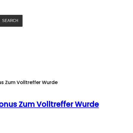
SEARCH
us Zum Volltreffer Wurde
Bonus Zum Volltreffer Wurde