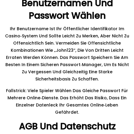
Benutzernamen Und
Passwort Wählen
Ihr Benutzername Ist Ihr Öffentlicher Identifikator Im
Casino‑System Und Sollte Leicht Zu Merken, Aber Nicht Zu
Offensichtlich Sein. Vermeiden Sie Offensichtliche
Kombinationen Wie „John123“, Die Von Dritten Leicht
Erraten Werden Können. Das Passwort Speichern Sie Am
Besten In Einem Sicheren Passwort‑Manager, Um Es Nicht
Zu Vergessen Und Gleichzeitig Eine Starke
Sicherheitsbasis Zu Schaffen.
Fallstrick: Viele Spieler Wählen Das Gleiche Passwort Für
Mehrere Online‑Dienste. Das Erhöht Das Risiko, Dass Ein
Einzelner Datenleck Ihr Gesamtes Online‑Leben
Gefährdet.
AGB Und Datenschutz