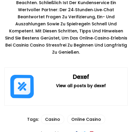
Beachten. Schließlich Ist Der Kundenservice Ein
Wertvoller Partner: Der 24‑Stunden‑Live‑Chat
Beantwortet Fragen Zu Verifizierung, Ein- Und
Auszahlungen Sowie Zu Spielregeln Schnell Und
Kompetent. Mit Diesen Schritten, Tipps Und Hinweisen
Sind Sie Bestens Gerüstet, Um Das Online‑Casino‑Erlebnis
Bei Casinia Casino Stressfrei Zu Beginnen Und Langfristig
Zu Genießen.
Dexef
View all posts by dexef
Tags:
Casino
Online Casino