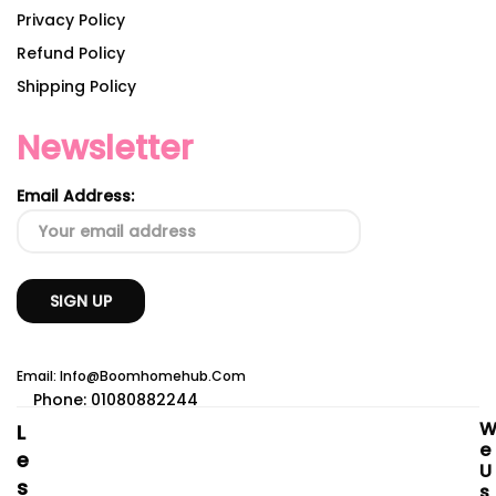
Privacy Policy
Refund Policy
Shipping Policy
Newsletter
Email Address:
Email: Info@boomhomehub.com
Phone: 01080882244
L
E
E
U
S
S