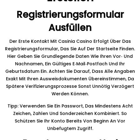
Registrierungsformular
Ausfüllen
Der Erste Kontakt Mit Casinia Casino Erfolgt Über Das
Registrierungsformular, Das Sie Auf Der Startseite Finden.
Hier Geben Sie Grundlegende Daten Wie Ihren Vor‑ Und
Nachnamen, Ein Gültiges E‑Mail‑Postfach Und Ihr
Geburtsdatum Ein. Achten Sie Darauf, Dass Alle Angaben
Exakt Mit Ihren Ausweisdokumenten Übereinstimmen, Da
Spätere Verifizierungsprozesse Sonst Unnötig Verzögert
Werden Können.
Tipp: Verwenden Sie Ein Passwort, Das Mindestens Acht
Zeichen, Zahlen Und Sonderzeichen Kombiniert. So
Schützen Sie Ihr Konto Bereits Von Beginn An Vor
Unbefugtem Zugriff.