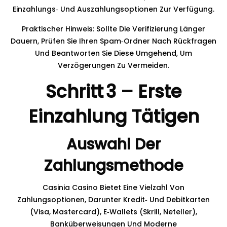
Einzahlungs‑ Und Auszahlungsoptionen Zur Verfügung.
Praktischer Hinweis: Sollte Die Verifizierung Länger
Dauern, Prüfen Sie Ihren Spam‑Ordner Nach Rückfragen
Und Beantworten Sie Diese Umgehend, Um
Verzögerungen Zu Vermeiden.
Schritt 3 – Erste
Einzahlung Tätigen
Auswahl Der
Zahlungsmethode
Casinia Casino Bietet Eine Vielzahl Von
Zahlungsoptionen, Darunter Kredit‑ Und Debitkarten
(Visa, Mastercard), E‑Wallets (Skrill, Neteller),
Banküberweisungen Und Moderne