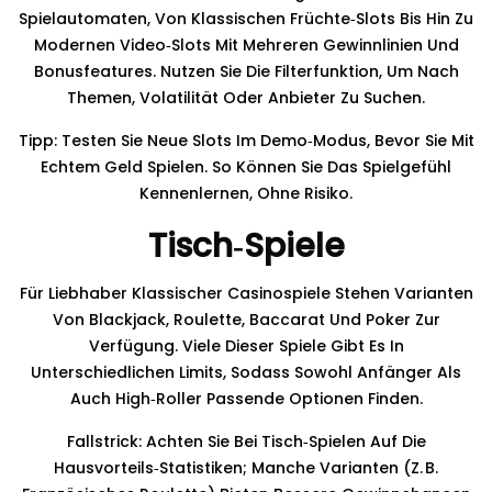
Spielautomaten, Von Klassischen Früchte‑Slots Bis Hin Zu
Modernen Video‑Slots Mit Mehreren Gewinnlinien Und
Bonusfeatures. Nutzen Sie Die Filterfunktion, Um Nach
Themen, Volatilität Oder Anbieter Zu Suchen.
Tipp: Testen Sie Neue Slots Im Demo‑Modus, Bevor Sie Mit
Echtem Geld Spielen. So Können Sie Das Spielgefühl
Kennenlernen, Ohne Risiko.
Tisch‑Spiele
Für Liebhaber Klassischer Casinospiele Stehen Varianten
Von Blackjack, Roulette, Baccarat Und Poker Zur
Verfügung. Viele Dieser Spiele Gibt Es In
Unterschiedlichen Limits, Sodass Sowohl Anfänger Als
Auch High‑Roller Passende Optionen Finden.
Fallstrick: Achten Sie Bei Tisch‑Spielen Auf Die
Hausvorteils‑Statistiken; Manche Varianten (z. B.