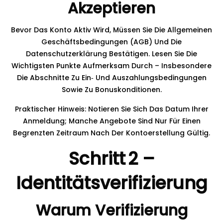
Akzeptieren
Bevor Das Konto Aktiv Wird, Müssen Sie Die Allgemeinen
Geschäftsbedingungen (AGB) Und Die
Datenschutzerklärung Bestätigen. Lesen Sie Die
Wichtigsten Punkte Aufmerksam Durch – Insbesondere
Die Abschnitte Zu Ein‑ Und Auszahlungsbedingungen
Sowie Zu Bonuskonditionen.
Praktischer Hinweis: Notieren Sie Sich Das Datum Ihrer
Anmeldung; Manche Angebote Sind Nur Für Einen
Begrenzten Zeitraum Nach Der Kontoerstellung Gültig.
Schritt 2 –
Identitätsverifizierung
Warum Verifizierung