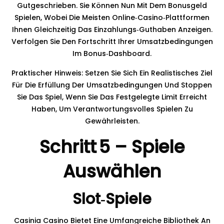
Gutgeschrieben. Sie Können Nun Mit Dem Bonusgeld
Spielen, Wobei Die Meisten Online‑Casino‑Plattformen
Ihnen Gleichzeitig Das Einzahlungs‑Guthaben Anzeigen.
Verfolgen Sie Den Fortschritt Ihrer Umsatzbedingungen
Im Bonus‑Dashboard.
Praktischer Hinweis: Setzen Sie Sich Ein Realistisches Ziel
Für Die Erfüllung Der Umsatzbedingungen Und Stoppen
Sie Das Spiel, Wenn Sie Das Festgelegte Limit Erreicht
Haben, Um Verantwortungsvolles Spielen Zu
Gewährleisten.
Schritt 5 – Spiele
Auswählen
Slot‑Spiele
Casinia Casino Bietet Eine Umfangreiche Bibliothek An