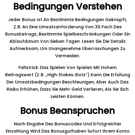
Bedingungen Verstehen
Jeder Bonus Ist An Bestimmte Bedingungen Geknüpft,
Z. B. An Eine Umsatzanforderung Von 30‑fach Des
Bonusbetrags, Bestimmte Spielbeschränkungen Oder Ein
Ablaufdatum Von Sieben Tagen. Lesen Sie Die Details
Aufmerksam, Um Unangenehme Überraschungen Zu
Vermeiden.
Fallstrick: Das Spielen Von Spielen Mit Hohem
Beitragswert (z. B. „High‑Stakes‑Slots“) Kann Die Erfüllung
Der Umsatzbedingungen Beschleunigen, Aber Auch Das
Risiko Erhöhen, Dass Sie Mehr Geld Verlieren, Als Sie Sich
Leisten Können.
Bonus Beanspruchen
Nach Eingabe Des Bonuscodes Und Erfolgreicher
Einzahlung Wird Das Bonusguthaben Sofort Ihrem Konto