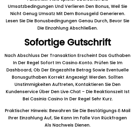
Umsatzbedingungen Und Verlieren Den Bonus, Weil Sie
Nicht Genug Umsatz Mit Dem Bonusgeld Generieren.
Lesen Sie Die Bonusbedingungen Genau Durch, Bevor Sie
Die Einzahlung Abschließen.
Sofortige Gutschrift
Nach Abschluss Der Transaktion Erscheint Das Guthaben
In Der Regel Sofort Im Casino‑Konto. Prüfen Sie Im
Dashboard, Ob Der Eingezahlte Betrag Sowie Eventuelle
Bonusguthaben Korrekt Angezeigt Werden. Sollten
Unstimmigkeiten Auftreten, Kontaktieren Sie Den
Kundenservice Über Den Live‑Chat – Die Reaktionszeit Ist
Bei Casinia Casino In Der Regel Sehr Kurz.
Praktischer Hinweis: Bewahren Sie Die Bestätigungs‑E‑Mail
Ihrer Einzahlung Auf, Sie Kann Im Falle Von Rückfragen
Als Nachweis Dienen.