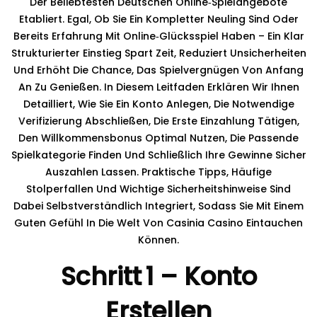
Der Beliebtesten Deutschen Online‑Spielangebote
Etabliert. Egal, Ob Sie Ein Kompletter Neuling Sind Oder
Bereits Erfahrung Mit Online‑Glücksspiel Haben – Ein Klar
Strukturierter Einstieg Spart Zeit, Reduziert Unsicherheiten
Und Erhöht Die Chance, Das Spielvergnügen Von Anfang
An Zu Genießen. In Diesem Leitfaden Erklären Wir Ihnen
Detailliert, Wie Sie Ein Konto Anlegen, Die Notwendige
Verifizierung Abschließen, Die Erste Einzahlung Tätigen,
Den Willkommensbonus Optimal Nutzen, Die Passende
Spielkategorie Finden Und Schließlich Ihre Gewinne Sicher
Auszahlen Lassen. Praktische Tipps, Häufige
Stolperfallen Und Wichtige Sicherheitshinweise Sind
Dabei Selbstverständlich Integriert, Sodass Sie Mit Einem
Guten Gefühl In Die Welt Von Casinia Casino Eintauchen
Können.
Schritt 1 – Konto
Erstellen