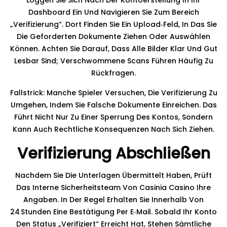
Loggen Sie Sich Nach Der Kontoerstellung In Ihr
Dashboard Ein Und Navigieren Sie Zum Bereich
„Verifizierung“. Dort Finden Sie Ein Upload‑Feld, In Das Sie
Die Geforderten Dokumente Ziehen Oder Auswählen
Können. Achten Sie Darauf, Dass Alle Bilder Klar Und Gut
Lesbar Sind; Verschwommene Scans Führen Häufig Zu
Rückfragen.
Fallstrick: Manche Spieler Versuchen, Die Verifizierung Zu
Umgehen, Indem Sie Falsche Dokumente Einreichen. Das
Führt Nicht Nur Zu Einer Sperrung Des Kontos, Sondern
Kann Auch Rechtliche Konsequenzen Nach Sich Ziehen.
Verifizierung Abschließen
Nachdem Sie Die Unterlagen Übermittelt Haben, Prüft
Das Interne Sicherheitsteam Von Casinia Casino Ihre
Angaben. In Der Regel Erhalten Sie Innerhalb Von
24 Stunden Eine Bestätigung Per E‑Mail. Sobald Ihr Konto
Den Status „verifiziert“ Erreicht Hat, Stehen Sämtliche