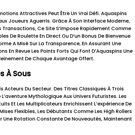
otions Attractives Peut Être Un Vrai Défi. Aquaspins
ux Joueurs Aguerris. Grâce À Son Interface Moderne,
Des Transactions, Ce Site S’impose Rapidement Comme
les De Roulette En Direct Ou D’un Bonus De Bienvenue
forme A Misé Sur La Transparence, En Assurant Une
ons En Revue Les Points Forts Qui Font D’Aquaspins Une
Pleinement De Chaque Avantage Offert.
s À Sous
 Acteurs Du Secteur. Des Titres Classiques À Trois
’aventure Mythologique Aux Univers Futuristes. Les
its Et Les Multiplicateurs Enrichissent L’expérience De
 Mises Flexibles, Les Débutants Comme Les High Rollers
r Une Rotation Constante De Nouveautés, Maintenant