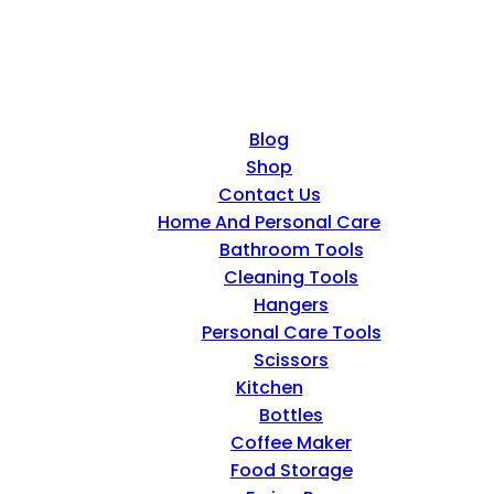
Blog
Shop
Contact Us
Home And Personal Care
Bathroom Tools
Cleaning Tools
Hangers
Personal Care Tools
Scissors
Kitchen
Bottles
Coffee Maker
Food Storage