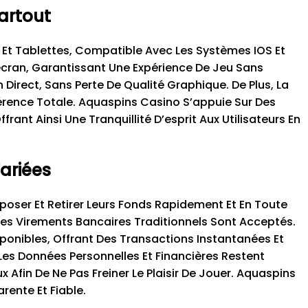
Partout
Et Tablettes, Compatible Avec Les Systèmes IOS Et
’écran, Garantissant Une Expérience De Jeu Sans
Direct, Sans Perte De Qualité Graphique. De Plus, La
érence Totale. Aquaspins Casino S’appuie Sur Des
nt Ainsi Une Tranquillité D’esprit Aux Utilisateurs En
ariées
er Et Retirer Leurs Fonds Rapidement Et En Toute
ue Les Virements Bancaires Traditionnels Sont Acceptés.
ponibles, Offrant Des Transactions Instantanées Et
es Données Personnelles Et Financières Restent
 Afin De Ne Pas Freiner Le Plaisir De Jouer. Aquaspins
rente Et Fiable.