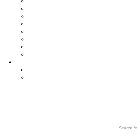
Products
Search