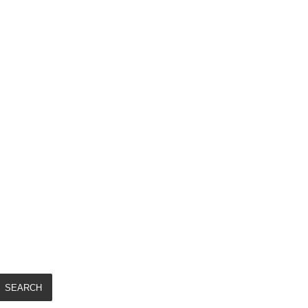
SEARCH