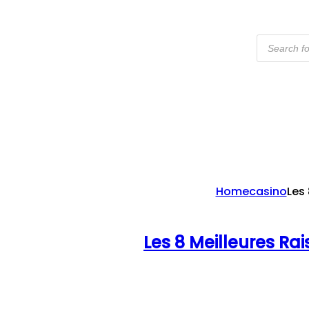
Products
Search
Home
Casino
Les
Les 8 Meilleures Ra