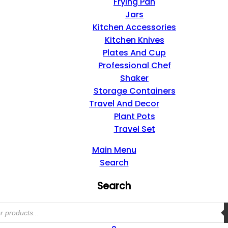
Frying Pan
Jars
Kitchen Accessories
Kitchen Knives
Plates And Cup
Professional Chef
Shaker
Storage Containers
Travel And Decor
Plant Pots
Travel Set
Main Menu
Search
Search