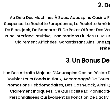
2. 
Au‑delà Des Machines À Sous, Aquaspins Casino Pr
Suspense. La Roulette Européenne, La Roulette Améric
De Blackjack, De Baccarat Et De Poker Offrent Des Va
D’une Interface Intuitive, D’animations Fluides Et De 
Clairement Affichées, Garantissant Ainsi Une E
Préfé
3. Un Bonus De
L’un Des Attraits Majeurs D’Aquaspins Casino Réside
Doubler Leurs Fonds Initiaux, Accompagné De Tours G
Promotions Hebdomadaires, Des Cash‑back, Ainsi Qu
Clairement Indiquées, Ce Qui Facilite La Planific
Personnalisées Qui Évoluent En Fonction De L’acti