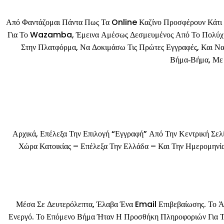
Από Φαντάζομαι Πάντα Πως Τα Online Καζίνο Προσφέρουν Κάτι 
Για Το Wazamba, Έμεινα Αμέσως Δεσμευμένος Από Το Πολύχρωμ
Στην Πλατφόρμα, Να Δοκιμάσω Τις Πρώτες Εγγραφές, Και Να
Βήμα‑βήμα, Με 
Αρχικά, Επέλεξα Την Επιλογή “Εγγραφή” Από Την Κεντρική Σε
Χώρα Κατοικίας – Επέλεξα Την Ελλάδα – Και Την Ημερομηνία
Μέσα Σε Δευτερόλεπτα, Έλαβα Ένα Email Επιβεβαίωσης. Το 
Ενεργό. Το Επόμενο Βήμα Ήταν Η Προσθήκη Πληροφοριών Για Τ