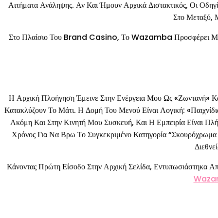
Αιτήματα Ανάληψης. Αν Και Ήμουν Αρχικά Διστακτικός, Οι Οδη
Στο Μεταξύ,
Στο Πλαίσιο Του Brand Casino, Το Wazamba Προσφέρει Μια Φ
Η Αρχική Πλοήγηση Έμεινε Στην Ενέργεια Μου Ως «ζωντανή» Κ
Κατακλύζουν Το Μάτι. Η Δομή Του Μενού Είναι Λογική: «Παιχνίδι
Ακόμη Και Στην Κινητή Μου Συσκευή, Και Η Εμπειρία Είναι Πλ
Χρόνος Για Να Βρω Το Συγκεκριμένο Κατηγορία “Σκουρόχρωμα 
Διεθνε
Κάνοντας Πρώτη Είσοδο Στην Αρχική Σελίδα, Εντυπωσιάστηκα Απ
Waza