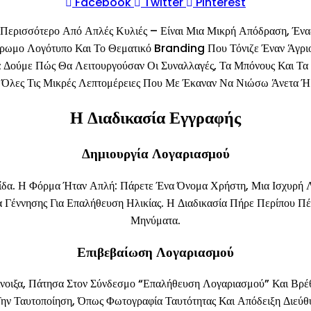
Facebook
Twitter
Pinterest
Περισσότερο Από Απλές Κυλιές – Είναι Μια Μικρή Απόδραση, Ένα
ο Λογότυπο Και Το Θεματικό Branding Που Τόνιζε Έναν Άγριο,
 Δούμε Πώς Θα Λειτουργούσαν Οι Συναλλαγές, Τα Μπόνους Και Τα 
Όλες Τις Μικρές Λεπτομέρειες Που Με Έκαναν Να Νιώσω Άνετα 
Η Διαδικασία Εγγραφής
Δημιουργία Λογαριασμού
λίδα. Η Φόρμα Ήταν Απλή: Πάρετε Ένα Όνομα Χρήστη, Μια Ισχυρή Λ
 Γέννησης Για Επαλήθευση Ηλικίας. Η Διαδικασία Πήρε Περίπου Πέ
Μηνύματα.
Επιβεβαίωση Λογαριασμού
Άνοιξα, Πάτησα Στον Σύνδεσμο “Επαλήθευση Λογαριασμού” Και Βρ
ην Ταυτοποίηση, Όπως Φωτογραφία Ταυτότητας Και Απόδειξη Διε