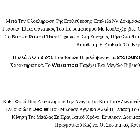
Μετά Την Ολοκλήρωση Της Επαλήθευσης, Επέλεξα Να Δοκιμάσω
Γραφικά. Είμαι Φανατικός Του Πειραματισμού Με Κουλοχέρηδες
Το Bonus Round Ήταν Ευχάριστο. Στη Συνέχεια, Πήγα Στο Bo
Κατάθεση. Η Αίσθηση Ότι Κερ
Πολλά Άλλα Slots Που Έπαιξα Περιλάμβαναν Τα Starburst
Χαρακτηριστικά. Το Wazamba Παρέχει Ένα Μεγάλο Βιβλιοθήκ
Κάθε Φορά Που Αισθανόμουν Την Ανάγκη Για Κάτι Πιο «ζωντανό»
Ενθουσιώδη Dealer Που Μιλούσε Αγγλικά Αλλά Η Ένταση Του Π
Κίνηση Της Μπάλας Σε Πραγματικό Χρόνο. Επιπλέον, Δοκίμα
Πραγματικού Καζίνο. Οι Συστημικές Καθ