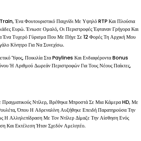
rain, Ένα Φουτουριστικό Παιχνίδι Με Υψηλό RTP Και Πλούσια
άδες Ευρώ. Ένιωσε Ομαλό, Οι Περιστροφές Έφταναν Γρήγορα Και
 Ένα Τυχερό Γύρισμα Που Με Πήγε Σε 12 Φορές Τη Αρχική Μου
άλο Κίνητρο Για Να Συνεχίσω.
ικό Ύφος, Ποικιλία Στα Paylines Και Ενδιαφέροντα Bonus
νου Ή Αριθμού Δωρεάν Περιστροφών Για Τους Νέους Παίκτες,
Με Πραγματικούς Ντίλερ, Βρέθηκα Μπροστά Σε Μια Κάμερα HD, Με
Ρουλέτα, Όπου Η Αδρεναλίνη Αυξήθηκε Επειδή Παρατηρούσα Την
ώς Η Αλληλεπίδραση Με Τον Ντίλερ Δίμαζε Την Αίσθηση Ενός
αση Και Εκτέλεση Ήταν Σχεδόν Αμελητέο.