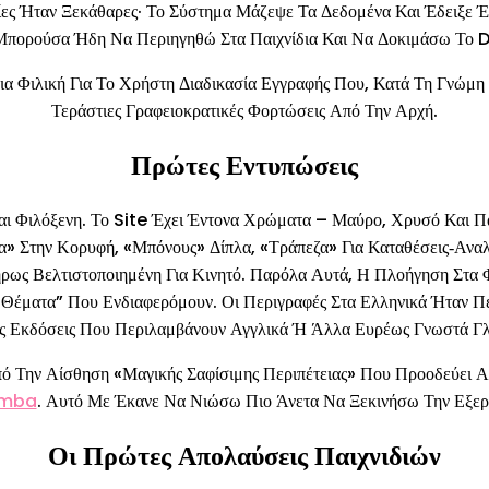
γίες Ήταν Ξεκάθαρες· Το Σύστημα Μάζεψε Τα Δεδομένα Και Έδειξ
 Μπορούσα Ήδη Να Περιηγηθώ Στα Παιχνίδια Και Να Δοκιμάσω Τ
ιλική Για Το Χρήστη Διαδικασία Εγγραφής Που, Κατά Τη Γνώμη Μ
Τεράστιες Γραφειοκρατικές Φορτώσεις Από Την Αρχή.
Πρώτες Εντυπώσεις
αι Φιλόξενη. Το Site Έχει Έντονα Χρώματα – Μαύρο, Χρυσό Και Π
α» Στην Κορυφή, «Μπόνους» Δίπλα, «Τράπεζα» Για Καταθέσεις‑αναλ
ήρως Βελτιστοποιημένη Για Κινητό. Παρόλα Αυτά, Η Πλοήγηση Στα 
Θέματα” Που Ενδιαφερόμουν. Οι Περιγραφές Στα Ελληνικά Ήταν Πε
ίς Εκδόσεις Που Περιλαμβάνουν Αγγλικά Ή Άλλα Ευρέως Γνωστά Γ
ό Την Αίσθηση «μαγικής Σαφίσιμης Περιπέτειας» Που Προοδεύει Απ
mba
. Αυτό Με Έκανε Να Νιώσω Πιο Άνετα Να Ξεκινήσω Την Εξερ
Οι Πρώτες Απολαύσεις Παιχνιδιών