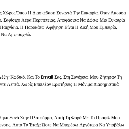
ς Χώρος Όπου Η Διασκέδαση Συναντά Την Ευκαιρία. Όταν Άκουσα
 Σαφίσιχο Αέρα Περιπέτειας. Αποφάσισα Να Δώσω Μια Ευκαιρία
Παιχνίδια. Η Παρακάτω Αφήγηση Είναι Η Δική Μου Εμπειρία,
Ή Να Αμφισαχθώ.
έξη-Κωδικό, Και Το Email Σας. Στη Συνέχεια, Μου Ζήτησαν Τη
ντε Λεπτά, Χωρίς Επιπλέον Ερωτήσεις Ή Μόνιμα Διαφημιστικά
έθηκα Ξανά Στην Πλατφόρμα, Αυτή Τη Φορά Με Το Προφίλ Μου
ύθυνσης. Αυτά Τα Έταξα Ώστε Να Μπορέσω Αργότερα Να Υποβάλω