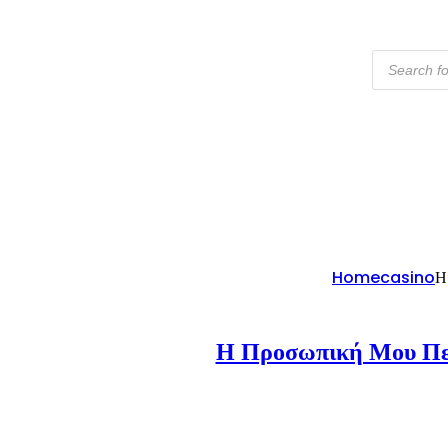
Products
Search
Home
Casino
Η
Η Προσωπική Μου Πε