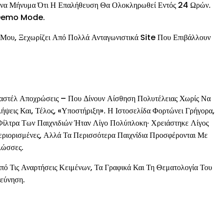
ε Ένα Μήνυμα Ότι Η Επαλήθευση Θα Ολοκληρωθεί Εντός 24 Ωρών.
ο Demo Mode.
ου, Ξεχωρίζει Από Πολλά Ανταγωνιστικά Site Που Επιβάλλουν
αστέλ Αποχρώσεις – Που Δίνουν Αίσθηση Πολυτέλειας Χωρίς Να
ήψεις Και, Τέλος, «Υποστήριξη». Η Ιστοσελίδα Φορτώνει Γρήγορα,
Φίλτρα Των Παιχνιδιών Ήταν Λίγο Πολύπλοκη· Χρειάστηκε Λίγος
ριορισμένες, Αλλά Τα Περισσότερα Παιχνίδια Προσφέρονται Με
λώσσες.
ό Τις Αναρτήσεις Κειμένων, Τα Γραφικά Και Τη Θεματολογία Του
εύνηση.