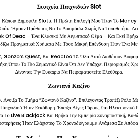
Στοιχεία Παιχνιδιών Slot
 Κάποια Δημοφιλή Slots. Η Πρώτη Επιλογή Μου Ήταν Το Money T
, Οπότε Ήμουν Πρόθυμος Να Το Δοκιμάσω Χωρίς Να Τοποθετήσω Δεκ
ok Of Dead – Ένα Κλασικό Με Αιγυπτιακό Θέμα – Και Εκεί Βρήκα
δίζω Πραγματικά Χρήματα Με Τόσο Μικρή Επένδυση Ήταν Ένα Μεγ
, Gonzo’s Quest, Και Reactoonz. Όλα Αυτά Διαθέτουν Διαφορετ
η Όπου Το Πιο Σημαντικό Είναι Ότι Δεν Υπάρχει Περιορισμός Χρό
Δίνοντας Την Ευκαιρία Να Πειραματιστείτε Ελεύθερα.
Ζωντανό Καζίνο
, Άνοιξα Το Τμήμα “Ζωντανό Καζίνο”. Επιλέγοντας Τραπέζι Ρόλο 
αιχνιδιού Ήταν Ξεκάθαρη. Έπαιξα Λίγες Γύρους Στο Ηλεκτρονικό 
σα Το Live Blackjack Και Βρήκα Την Εμπειρία Συναρπαστική, Καθ
υστερήσεις Ήταν Ελάχιστες· Το Χρονοδιάγραμμα Ανάμεσα Σε Απόφ