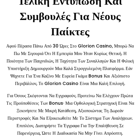
Τελική Εντύπωση Και
Συμβουλές Για Νέους
Παίκτες
Αφού Πέρασα Πάνω Από 30 Ώρες Στο Glorion Casino, Μπορώ Να
Πω Με Σιγουριά Ότι Η Εμπειρία Μου Ήταν Κυρίως Θετική. Η
Ποιότητα Των Παιχνιδιών, Η Ταχύτητα Των Συναλλαγών Και Η Φιλική
Υποστήριξη Δημιουργούν Μια Καλά Στρογγυλεμένη Πλατφόρμα. Εάν
Ψάχνετε Για Ένα Καζίνο Με Ευρεία Γκάμα Bonus Και Αξιόπιστο
Περιβάλλον, Το Glorion Casino Είναι Μια Καλή Επιλογή.
Για Όσους Σκέφτονται Να Εγγραφούν, Προτείνω Να Ελέγχουν Πρώτα
Τις Προϋποθέσεις Των Bonus· Μια Ορθολογική Στρατηγική Είναι Να
Ξεκινήσετε Με Μικρή Κατάθεση, Αξιοποιώντας Τη Δωρεάν
Περιστροφές Και Να Εξοικειωθείτε Με Το Σύστημα Των Αναλήψεων.
Επιπλέον, Διατηρήστε Τα Έγγραφα Για Την Επαλήθευση Σε
Παρενέργεια, Ώστε Η Διαδικασία Να Μην Γίνει Απρόοπτη.