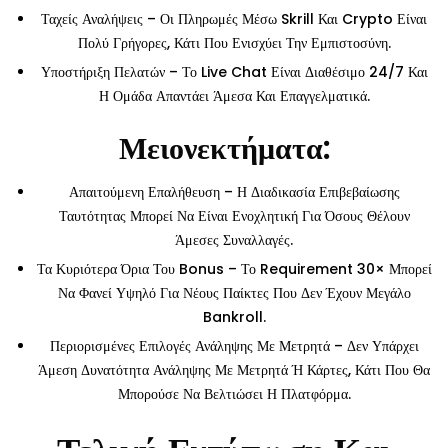
Ταχείς Αναλήψεις – Οι Πληρωμές Μέσω Skrill Και Crypto Είναι
Πολύ Γρήγορες, Κάτι Που Ενισχύει Την Εμπιστοσύνη.
Υποστήριξη Πελατών – Το Live Chat Είναι Διαθέσιμο 24/7 Και
Η Ομάδα Απαντάει Άμεσα Και Επαγγελματικά.
Μειονεκτήματα:
Απαιτούμενη Επαλήθευση – Η Διαδικασία Επιβεβαίωσης
Ταυτότητας Μπορεί Να Είναι Ενοχλητική Για Όσους Θέλουν
Άμεσες Συναλλαγές.
Τα Κυριότερα Όρια Του Bonus – Το Requirement 30× Μπορεί
Να Φανεί Υψηλό Για Νέους Παίκτες Που Δεν Έχουν Μεγάλο
Bankroll.
Περιορισμένες Επιλογές Ανάληψης Με Μετρητά – Δεν Υπάρχει
Άμεση Δυνατότητα Ανάληψης Με Μετρητά Ή Κάρτες, Κάτι Που Θα
Μπορούσε Να Βελτιώσει Η Πλατφόρμα.