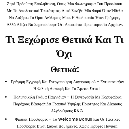
Ζητά Πρόσθετη Επαλήθευση, Όπως Μια Φωτογραφία Του Προσώπου
Με Το Αποδεικτικό Ταυτότητας. Αυτό Συνέβη Μία Φορά Όταν Ήθελα
Να Αυξήσω Το Όριο Ανάληψης Μου. Η Διαδικασία Ήταν Γρήγορη,
Αλλά Αξίζει Να Σημειώσουμε Ότι Απαιτείται Προετοιμασία Αρχείων.
Τι Ξεχώρισε Θετικά Και Τι
Όχι
Θετικά:
Γρήγορη Εγγραφή Και Ενεργοποίηση Λογαριασμού – Εντυπωσίαζαν
Η Φιλική Διεπαφή Και Το Άμεσο Email.
Πολυποίκιλη Γκάμα Παιχνιδιών – Η Συνεργασία Με Κορυφαίους
Παρόχους Εξασφαλίζει Γραφικά Υψηλής Ποιότητας Και Δίκαιους
Αλγόριθμους RNG.
Φιλικές Προσφορές – Το Welcome Bonus Και Οι Τακτικές
Προσφορές Είναι Σαφώς Δομημένες, Χωρίς Κρυφές Παγίδες.