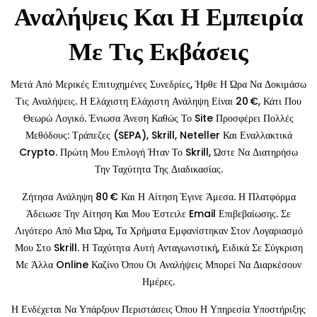
Αναλήψεις Και Η Εμπειρία
Με Τις Εκβάσεις
Μετά Από Μερικές Επιτυχημένες Συνεδρίες, Ήρθε Η Ώρα Να Δοκιμάσω
Τις Αναλήψεις. Η Ελάχιστη Ελάχιστη Ανάληψη Είναι 20 €, Κάτι Που
Θεωρώ Λογικό. Ένιωσα Άνεση Καθώς Το Site Προσφέρει Πολλές
Μεθόδους: Τράπεζες (SEPA), Skrill, Neteller Και Εναλλακτικά
Crypto. Πρώτη Μου Επιλογή Ήταν Το Skrill, Ώστε Να Διατηρήσω
Την Ταχύτητα Της Διαδικασίας.
Ζήτησα Ανάληψη 80 € Και Η Αίτηση Έγινε Άμεσα. Η Πλατφόρμα
Άδειωσε Την Αίτηση Και Μου Έστειλε Email Επιβεβαίωσης. Σε
Λιγότερο Από Μια Ώρα, Τα Χρήματα Εμφανίστηκαν Στον Λογαριασμό
Μου Στο Skrill. Η Ταχύτητα Αυτή Ανταγωνιστική, Ειδικά Σε Σύγκριση
Με Άλλα Online Καζίνο Όπου Οι Αναλήψεις Μπορεί Να Διαρκέσουν
Ημέρες.
Η Ενδέχεται Να Υπάρξουν Περιστάσεις Όπου Η Υπηρεσία Υποστήριξης