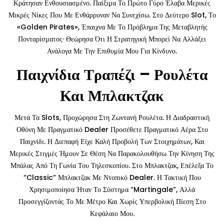
Κράτησαν Ενθουσιασμένο. Παίξιμα Το Πρώτο Γύρο Έλαβα Μερικές
Μικρές Νίκες Που Με Ενθάρρυναν Να Συνεχίσω. Στο Δεύτερο Slot, Το
«Golden Pirates», Έπαιχνα Με Το Πρόβλημα Της Μεταβλητής
Πονταρίσματος· Θεώρησα Ότι Η Στρατηγική Μπορεί Να Αλλάξει
Ανάλογα Με Την Επιθυμία Μου Για Κίνδυνο.
Παιχνίδια Τραπέζι – Ρουλέτα
Και Μπλακτζακ
Μετά Τα Slots, Προχώρησα Στη Ζωντανή Ρουλέτα. Η Διαδραστική
Οθόνη Με Πραγματικό Dealer Προσέθετε Πραγματικό Αέρα Στο
Παιχνίδι. Η Διεπαφή Είχε Καλή Προβολή Των Στοιχημάτων, Και
Μερικές Στιγμές Ήμουν Σε Θέση Να Παρακολουθήσω Την Κίνηση Της
Μπάλας Από Τη Γωνία Του Τηλεσκοπίου. Στο Μπλακτζακ, Επέλεξα Το
“Classic” Μπλακτζακ Με Ντοπικό Dealer. Η Τακτική Που
Χρησιμοποίησα Ήταν Το Σύστημα “Martingale”, Αλλά
Προσεγγίζοντάς Το Με Μέτρο Και Χωρίς Υπερβολική Πίεση Στο
Κεφάλαιο Μου.