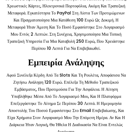
Χρεωστικές Κάρτες, Ηλεκτρονικά Πορτοφόλια, Ακόμη Και Τραπεζική
Μεταφορά. Εγκατέστησα Το PayPal Στη Λίστα Των Προτιμώμενων
Και Πραγματοποίησα Μια Κατάθεση 100 Ευρώ Ως Δοκιμή. Η
Μεταφορά Ήταν Άμεση Και Το Ποσό Εμφανίστηκε Στο Λογαριασμό
Μου Εντός 2 Λεπτών. Στη Συνέχεια, Χρησιμοποίησα Μια Τοπική
Τραπεζική Υπηρεσία Για Μια Καταβολή 250 Ευρώ, Που Χρειάστηκε
Περίπου 10 Λεπτά Για Να Επιβεβαιωθεί.
Εμπειρία Ανάληψης
Αφού Συνέλεξα Κέρδη Από Τα Slots Και Τη Ρουλέτα, Αποφάσισα Να
Ζητήσω Ανάληψη 120 Ευρώ. Επέλεξα Τη Μέθοδο Τραπεζικού
Εμβάσματος, Που Προτιμούσα Για Την Ασφάλεια. Η Αίτηση
Υποβλήθηκε Μέσα Από Το Λογαριασμό Μου, Και Η Πλατφόρμα
Επεξεργάστηκε Το Αίτημα Σε Περίπου 30 Λεπτά. Η Ημερομηνία
Αποστολής Του Ποσού Εμφανίστηκε Στο Email Επιβεβαίωσης, Και
Είχα Χρήματα Στον Λογαριασμό Μου Την Επόμενη Ημέρα. Αν Και Η
Διάρκεια Ήταν Λογική, Θα Ήθελα Η Διαδικασία Να Είναι Εντελώς
Αυτόματη.