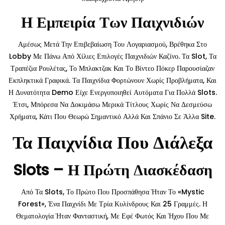
Η Εμπειρία Των Παιχνιδιών
Αμέσως Μετά Την Επιβεβαίωση Του Λογαριασμού, Βρέθηκα Στο
Lobby Με Πάνω Από Χίλιες Επιλογές Παιχνιδιών Καζίνο. Τα Slot, Τα
Τραπέζια Ρουλέτας, Το Μπλακτζακ Και Το Βίντεο Πόκερ Παρουσίαζαν
Εκπληκτικά Γραφικά. Τα Παιχνίδια Φορτώνουν Χωρίς Προβλήματα, Και
Η Δυνατότητα Demo Είχε Ενεργοποιηθεί Αυτόματα Για Πολλά Slots.
Έτσι, Μπόρεσα Να Δοκιμάσω Μερικά Τίτλους Χωρίς Να Δεσμεύσω
Χρήματα, Κάτι Που Θεωρώ Σημαντικό Αλλά Και Σπάνιο Σε Άλλα Site.
Τα Παιχνίδια Που Διάλεξα
Slots – Η Πρώτη Διασκέδαση
Από Τα Slots, Το Πρώτο Που Προσπάθησα Ήταν Το «Mystic
Forest», Ένα Παιχνίδι Με Τρία Κυλίνδρους Και 25 Γραμμές. Η
Θεματολογία Ήταν Φανταστική, Με Εφέ Φωτός Και Ήχου Που Με