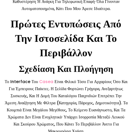
Καθυστέρηση Ή Ανάγκη Για Τηλεφωνική Επαφή· Όλα Γίνονταν
Αυτοματοποιημένα, Κάτι Που Μου Άρεσε Ιδιαίτερα.
Πρώτες Εντυπώσεις Από
Την Ιστοσελίδα Και Το
Περιβάλλον
Σχεδίαση Και Πλοήγηση
Το Interface Του
Casea
Είναι Φιλικό Τόσο Για Αρχαρίους Όσο Και
Για Έμπειρους Παίκτες. Η Σελίδα Φορτώνει Γρήγορα, Ανεξαρτήτως
Συσκευής, Και Η Δομή Του Καταλόγου Παιχνιδιών Επιτρέπει Την
Άμεση Αναζήτηση Με Φίλτρα (κατηγορία, Πάροχος, Δημοτικότητα). Τα
Κουμπιά Είναι Μεγάλου Μεγέθους, Το Κείμενο Ευανάγνωστο, Και Τα
Χρώματα Δεν Είναι Ενοχλητικά· Υπάρχει Ισορροπία Μεταξύ Λευκού
Και Σκούρου Χρώματος, Που Κάνει Το Περιβάλλον Άνετο Για
Μακροχρόνια Χρήση.