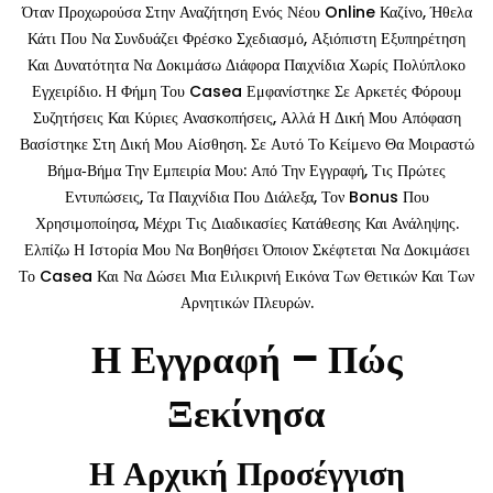
Όταν Προχωρούσα Στην Αναζήτηση Ενός Νέου Online Καζίνο, Ήθελα
Κάτι Που Να Συνδυάζει Φρέσκο Σχεδιασμό, Αξιόπιστη Εξυπηρέτηση
Και Δυνατότητα Να Δοκιμάσω Διάφορα Παιχνίδια Χωρίς Πολύπλοκο
Εγχειρίδιο. Η Φήμη Του Casea Εμφανίστηκε Σε Αρκετές Φόρουμ
Συζητήσεις Και Κύριες Ανασκοπήσεις, Αλλά Η Δική Μου Απόφαση
Βασίστηκε Στη Δική Μου Αίσθηση. Σε Αυτό Το Κείμενο Θα Μοιραστώ
Βήμα‑βήμα Την Εμπειρία Μου: Από Την Εγγραφή, Τις Πρώτες
Εντυπώσεις, Τα Παιχνίδια Που Διάλεξα, Τον Bonus Που
Χρησιμοποίησα, Μέχρι Τις Διαδικασίες Κατάθεσης Και Ανάληψης.
Ελπίζω Η Ιστορία Μου Να Βοηθήσει Όποιον Σκέφτεται Να Δοκιμάσει
Το Casea Και Να Δώσει Μια Ειλικρινή Εικόνα Των Θετικών Και Των
Αρνητικών Πλευρών.
Η Εγγραφή – Πώς
Ξεκίνησα
Η Αρχική Προσέγγιση