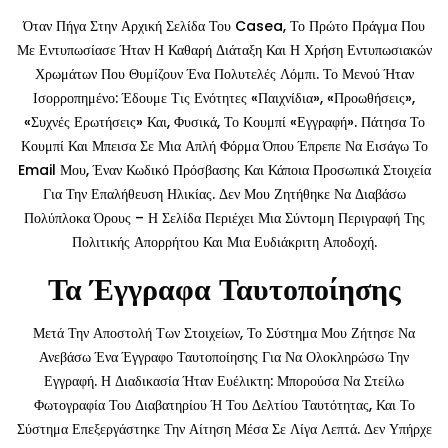
Όταν Πήγα Στην Αρχική Σελίδα Του Casea, Το Πρώτο Πράγμα Που
Με Εντυπωσίασε Ήταν Η Καθαρή Διάταξη Και Η Χρήση Εντυπωσιακών
Χρωμάτων Που Θυμίζουν Ένα Πολυτελές Λόμπι. Το Μενού Ήταν
Ισορροπημένο: Έδουμε Τις Ενότητες «Παιχνίδια», «Προωθήσεις»,
«Συχνές Ερωτήσεις» Και, Φυσικά, Το Κουμπί «Εγγραφή». Πάτησα Το
Κουμπί Και Μπεισα Σε Μια Απλή Φόρμα Όπου Έπρεπε Να Εισάγω Το
Email Μου, Έναν Κωδικό Πρόσβασης Και Κάποια Προσωπικά Στοιχεία
Για Την Επαλήθευση Ηλικίας. Δεν Μου Ζητήθηκε Να Διαβάσω
Πολύπλοκα Όρους – Η Σελίδα Περιέχει Μια Σύντομη Περιγραφή Της
Πολιτικής Απορρήτου Και Μια Ευδιάκριτη Αποδοχή.
Τα Έγγραφα Ταυτοποίησης
Μετά Την Αποστολή Των Στοιχείων, Το Σύστημα Μου Ζήτησε Να
Ανεβάσω Ένα Έγγραφο Ταυτοποίησης Για Να Ολοκληρώσω Την
Εγγραφή. Η Διαδικασία Ήταν Ευέλικτη: Μπορούσα Να Στείλω
Φωτογραφία Του Διαβατηρίου Ή Του Δελτίου Ταυτότητας, Και Το
Σύστημα Επεξεργάστηκε Την Αίτηση Μέσα Σε Λίγα Λεπτά. Δεν Υπήρχε