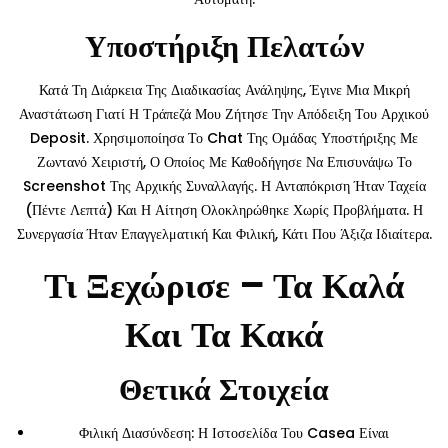
Υποστήριξη Πελατών
Κατά Τη Διάρκεια Της Διαδικασίας Ανάληψης, Έγινε Μια Μικρή
Αναστάτωση Γιατί Η Τράπεζά Μου Ζήτησε Την Απόδειξη Του Αρχικού
Deposit. Χρησιμοποίησα Το Chat Της Ομάδας Υποστήριξης Με
Ζωντανό Χειριστή, Ο Οποίος Με Καθοδήγησε Να Επισυνάψω Το
Screenshot Της Αρχικής Συναλλαγής. Η Ανταπόκριση Ήταν Ταχεία
(πέντε Λεπτά) Και Η Αίτηση Ολοκληρώθηκε Χωρίς Προβλήματα. Η
Συνεργασία Ήταν Επαγγελματική Και Φιλική, Κάτι Που Άξιζα Ιδιαίτερα.
Τι Ξεχώρισε – Τα Καλά
Και Τα Κακά
Θετικά Στοιχεία
Φιλική Διασύνδεση: Η Ιστοσελίδα Του Casea Είναι