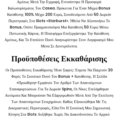
Αμέσως Μετά Την Εγγραφή, Εντοπίστηκε Η Προσφορά
Καλωσορίσματος Του Casea. Πρόκειται Για Έναν Μίγμα Bonus
Κατάθεσης 100% Μέχρι 200 Ευρώ, Συνοδευόμενο Από 50 Δωρεάν
Περιστροφές Στα Slots «Starburst». Ήθελα Να Αξιοποιήσω Το
Bonus, Οπότε Πραγματοποίησα Μια Κατάθεση 50 Ευρώ Μέσω
Πιστωτικής Κάρτας. Η Πλατφόρμα Επεξεργάστηκε Την Κατάθεση
Αμέσως, Και Το Επιπλέον Ποσό Αναγνωρίστηκε Στον Λογαριασμό Μου
Μέσα Σε Δευτερόλεπτα.
Προϋποθέσεις Εκκαθάρισης
Οι Προϋποθέσεις Εκκαθάρισης Ήταν Σαφείς: Έπρεπε Να Παιχτούν 30
Φορές Το Συνολικό Ποσό Του Bonus + Κατάθεσης. Η Σελίδα
«Προώθηση» Εμφάνισε Τον Αριθμό Των Απαιτούμενων
Επαναφορτώσεων. Για Τα Δωρεάν Spins, Οι Νίκες Επελήφθηκαν
Αυτόματα Και Μπορούσαν Να Εξαργυρωθούν Μετά Από Την Εκτέλεση
Των Απαιτούμενων Στοιχημάτων. Καθώς Εξοικειώθηκα Με Τις
Δοκιμαστικές Περιστροφές, Είδα Ότι Η Συνολική Μου Σημειωτική
Κίνηση Στα Slots Αυξήθηκε Χωρίς Να Διακινδυνεύσω Το Αρχικό