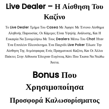
Live Dealer – Η Αίσθηση Του
Καζίνο
Το Live Dealer Τμήμα Του Casea Με Άφησε Με Έντονο Αίσθημα
Αληθινής Παρουσίας. Οι Κάμερες Είναι Υψηλής Ανάλυσης, Και Η
Ευκαιρία Να Συνομιλήσω Με Τους Dealers Μέσω Του Chat Ήταν
Ένα Επιπλέον Πλεονέκτημα. Ένα Παιχνίδι Live Poker Έδωσε Την
Αίσθηση Της Ατμόσφαιρας Ενός Πραγματικού Καζίνο, Και Οι Άλλοι
Παίκτες Στην Αίθουσα Έδειχναν Ευγένεια, Κάτι Που Έκανα Να Νιώθω
Άνετα.
Bonus Που
Χρησιμοποίησα
Προσφορά Καλωσορίσματος