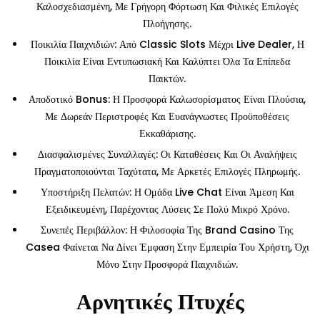
Καλοσχεδιασμένη, Με Γρήγορη Φόρτωση Και Φιλικές Επιλογές
Πλοήγησης.
Ποικιλία Παιχνιδιών: Από Classic Slots Μέχρι Live Dealer, Η
Ποικιλία Είναι Εντυπωσιακή Και Καλύπτει Όλα Τα Επίπεδα
Παικτών.
Αποδοτικό Bonus: Η Προσφορά Καλωσορίσματος Είναι Πλούσια,
Με Δωρεάν Περιστροφές Και Ευανάγνωστες Προϋποθέσεις
Εκκαθάρισης.
Διασφαλισμένες Συναλλαγές: Οι Καταθέσεις Και Οι Αναλήψεις
Πραγματοποιούνται Ταχύτατα, Με Αρκετές Επιλογές Πληρωμής.
Υποστήριξη Πελατών: Η Ομάδα Live Chat Είναι Άμεση Και
Εξειδικευμένη, Παρέχοντας Λύσεις Σε Πολύ Μικρό Χρόνο.
Συνεπές Περιβάλλον: Η Φιλοσοφία Της Brand Casino Της
Casea Φαίνεται Να Δίνει Έμφαση Στην Εμπειρία Του Χρήστη, Όχι
Μόνο Στην Προσφορά Παιχνιδιών.
Αρνητικές Πτυχές