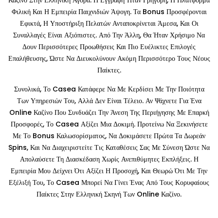
Καζίνο Στην Ελληνική Αγορά. Η Εγγραφή Ήταν Γρήγορη, Η Πλατφόρμα
Φιλική Και Η Εμπειρία Παιχνιδιών Άψογη. Τα Bonus Προσφέρονται
Εφικτά, Η Υποστήριξη Πελατών Ανταποκρίνεται Άμεσα, Και Οι
Συναλλαγές Είναι Αξιόπιστες. Από Την Άλλη, Θα Ήταν Χρήσιμο Να
Δουν Περισσότερες Προωθήσεις Και Πιο Ευέλικτες Επιλογές
Επαλήθευσης, Ώστε Να Διευκολύνουν Ακόμη Περισσότερο Τους Νέους
Παίκτες.
Συνολικά, Το Casea Κατάφερε Να Με Κερδίσει Με Την Ποιότητα
Των Υπηρεσιών Του, Αλλά Δεν Είναι Τέλειο. Αν Ψάχνετε Για Ένα
Online Καζίνο Που Συνδυάζει Την Άνεση Της Περιήγησης Με Επαρκή
Προσφορές, Το Casea Αξίζει Μια Δοκιμή. Προτείνω Να Ξεκινήσετε
Με Το Bonus Καλωσορίσματος, Να Δοκιμάσετε Πρώτα Τα Δωρεάν
Spins, Και Να Διαχειριστείτε Τις Καταθέσεις Σας Με Σύνεση Ώστε Να
Απολαύσετε Τη Διασκέδαση Χωρίς Ανεπιθύμητες Εκπλήξεις. Η
Εμπειρία Μου Δείχνει Ότι Αξίζει Η Προσοχή, Και Θεωρώ Ότι Με Την
Εξέλιξή Του, Το Casea Μπορεί Να Γίνει Ένας Από Τους Κορυφαίους
Παίκτες Στην Ελληνική Σκηνή Των Online Καζίνο.