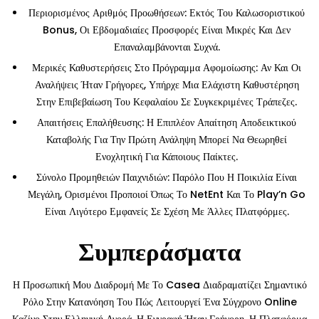
Περιορισμένος Αριθμός Προωθήσεων: Εκτός Του Καλωσοριστικού
Bonus, Οι Εβδομαδιαίες Προσφορές Είναι Μικρές Και Δεν
Επαναλαμβάνονται Συχνά.
Μερικές Καθυστερήσεις Στο Πρόγραμμα Αφομοίωσης: Αν Και Οι
Αναλήψεις Ήταν Γρήγορες, Υπήρχε Μια Ελάχιστη Καθυστέρηση
Στην Επιβεβαίωση Του Κεφαλαίου Σε Συγκεκριμένες Τράπεζες.
Απαιτήσεις Επαλήθευσης: Η Επιπλέον Απαίτηση Αποδεικτικού
Καταβολής Για Την Πρώτη Ανάληψη Μπορεί Να Θεωρηθεί
Ενοχλητική Για Κάποιους Παίκτες.
Σύνολο Προμηθειών Παιχνιδιών: Παρόλο Που Η Ποικιλία Είναι
Μεγάλη, Ορισμένοι Προποιοί Όπως Το NetEnt Και Το Play’n Go
Είναι Λιγότερο Εμφανείς Σε Σχέση Με Άλλες Πλατφόρμες.
Συμπεράσματα
Η Προσωπική Μου Διαδρομή Με Το Casea Διαδραματίζει Σημαντικό
Ρόλο Στην Κατανόηση Του Πώς Λειτουργεί Ένα Σύγχρονο Online