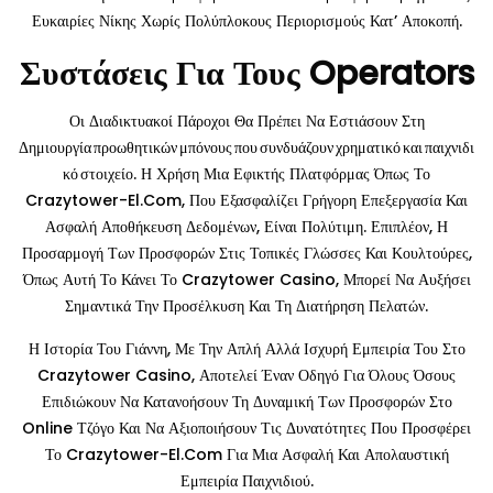
Ευκαιρίες Νίκης Χωρίς Πολύπλοκους Περιορισμούς Κατ’ Αποκοπή.
Συστάσεις Για Τους Operators
Οι Διαδικτυακοί Πάροχοι Θα Πρέπει Να Εστιάσουν Στη
Δημιουργία Προωθητικών Μπόνους Που Συνδυάζουν Χρηματικό Και Παιχνιδι
Κό Στοιχείο. Η Χρήση Μια Εφικτής Πλατφόρμας Όπως Το
Crazytower-El.com, Που Εξασφαλίζει Γρήγορη Επεξεργασία Και
Ασφαλή Αποθήκευση Δεδομένων, Είναι Πολύτιμη. Επιπλέον, Η
Προσαρμογή Των Προσφορών Στις Τοπικές Γλώσσες Και Κουλτούρες,
Όπως Αυτή Το Κάνει Το Crazytower Casino, Μπορεί Να Αυξήσει
Σημαντικά Την Προσέλκυση Και Τη Διατήρηση Πελατών.
Η Ιστορία Του Γιάννη, Με Την Απλή Αλλά Ισχυρή Εμπειρία Του Στο
Crazytower Casino, Αποτελεί Έναν Οδηγό Για Όλους Όσους
Επιδιώκουν Να Κατανοήσουν Τη Δυναμική Των Προσφορών Στο
Online Τζόγο Και Να Αξιοποιήσουν Τις Δυνατότητες Που Προσφέρει
Το Crazytower-El.com Για Μια Ασφαλή Και Απολαυστική
Εμπειρία Παιχνιδιού.