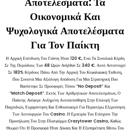
Αποτελέσματα: Τα
Οικονομικά Και
Ψυχολογικά Αποτελέσματα
Για Τον Παίκτη
Η Αρχική Επένδυση Του Γιάννη Ήταν 120 €, Ενώ Τα Συνολικά Κέρδη
Σε Της Περιόδους Των 48 Ωρών Ανήλθαν Σε 340 €. Αυτό Αντιστοιχεί
Σε 183% Κέρδους Πάνω Από Την Αρχική Του Κεφαλαιακή Έκθεση,
Που Συνιστά Μια Αξιόλογη Απόδοση Για Μια Στρατηγική Που
Βασίστηκε Σε Προσφορές Τύπου “no‑deposit” Και
“match‑deposit”. Εκτός Των Αριθμητικών Αποτελεσμάτων, Ο
Παίκτης Ανέφερε Αυξημένη Αυτοπεποίθηση Στην Επιλογή Των
Παιχνιδιών, Ευχαρίστηση Και Ενθουσιασμό Για Περαιτέρω Εξερεύνηση
Των Λειτουργιών Του Casino. Η Εμπειρία Του Ενίσχυσε Την
Προσήλωση Του Στην Πλατφόρμα Crazytower Casino, Καθώς
Θεωρεί Ότι Η Προσφορά Ήταν Δίκαιη Και Η Εξυπηρέτηση Μέσω Του