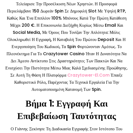
Τελείαρισε Την Προσέλκυση Νέων Χρηστών. Η Προσφορά
Περιελάμβανε 150 Δωρεάν Spin Σε Δημοφιλή Slot Με Υψηλή RTP,
Καθώς Και Ένα Επιπλέον 100% Μπόνους Κατά Την Πρώτη Κατάθεση
Μέχρι 200 €. Η Επικοινωνία Διεξήχθη Κυρίως Μέσω Email Και
Social Media, Με Όρους Που Τονίζαν Την Απλότητα: Μόλις
Ολοκληρωθεί Η Εγγραφή, Η Καταβολή Του Πρώτου Deposit Και Η
Ενεργοποίηση Του Κωδικού, Τα Spin Φορτώνονταν Αμέσως. Το
Πλεονέκτημα Για Το Crazytower Casino Ήταν Η Δυνατότητα Να
Δει Άμεσο Αντίκτυπο Στις Δραστηριότητες Των Παικτών Και Να
Ενισχύσει Την Πιστότητα Μέσω Μιας Καλά Σχεδιασμένης Προώθησης.
Σε Αυτή Τη Φάση Η Πλατφόρμα
Crazytower-El.com
Έπαιξε
Καθοριστικό Ρόλο, Παρέχοντας Τα Τεχνικά Εργαλεία Για Την
Αυτοματοποιημένη Κατανομή Των Spin.
Βήμα 1: Εγγραφή Και
Επιβεβαίωση Ταυτότητας
Ο Γιάννης Ξεκίνησε Τη Διαδικασία Εγγραφής Στον Ιστότοπο Του