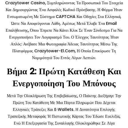
Crazytower Casino, Συμπληρώνοντας Τα Προσωπικά Του Στοιχεία
Και Δημιουργώντας Ένα Ασφαλές Κωδικό Πρόσβασης. Η Φόρμα Ήταν
Ενσωματωμένη Με Σύστημα CAPTCHA Και Οδηγίες Στα Ελληνικά,
Ώστε Να Αποφεύγονται Λάθη. Αμέσως Μετά Έλαβε Ένα Email
Επαλήθευσης, Όπου Έπρεπε Να Κάνει Κλικ Σε Έναν Σύνδεσμο Για Να
Ενεργοποιήσει Τον Λογαριασμό Του. Ο Έλεγχος Ταυτότητας Ήταν
Απλός: Ανέβασε Μια Φωτογραφία Άδειας Ταυτότητας Μέσω Της
Πλατφόρμας Crazytower-El.com, Η Οποία Επικύρωσε Τη
Νομιμότητά Του Εντός Λίγων Λεπτών.
Βήμα 2: Πρώτη Κατάθεση Και
Ενεργοποίηση Του Μπόνους
Μετά Την Ολοκλήρωση Της Επιβεβαίωσης, Ο Παίκτης Διεξήγαγε Την
Πρώτη Του Κατάθεση Με Μια Πόρτα Πληρωμών Που Δέχεται
Ελληνικές Τράπεζες Και E‑wallets. Η Δυνατότητα Επιλογής
Τραπεζικής Μεταφοράς Ή Πιστωτικής Κάρτας Του Έδωσε Ευελιξία,
Ενώ Η Επεξεργασία Της Συναλλαγής Ολοκληρώθηκε Σε Λίγα