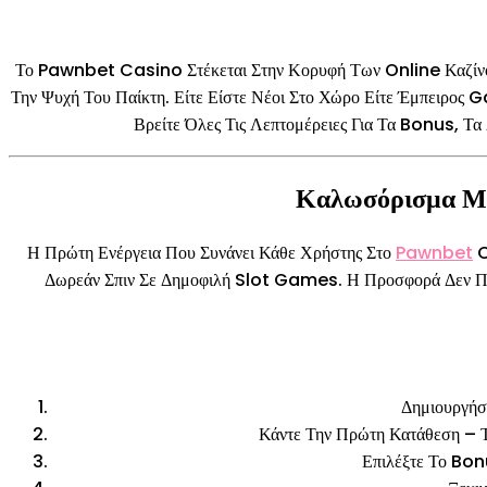
Το Pawnbet Casino Στέκεται Στην Κορυφή Των Online Καζίνο 
Την Ψυχή Του Παίκτη. Είτε Είστε Νέοι Στο Χώρο Είτε Έμπειρος
Βρείτε Όλες Τις Λεπτομέρειες Για Τα Bonus, 
Καλωσόρισμα Με
Η Πρώτη Ενέργεια Που Συνάνει Κάθε Χρήστης Στο
Pawnbet
C
Δωρεάν Σπιν Σε Δημοφιλή Slot Games. Η Προσφορά Δεν Περ
Δημιουργήσ
Κάντε Την Πρώτη Κατάθεση – 
Επιλέξτε Το Bo