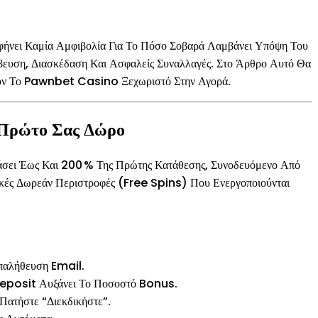
ήνει Καμία Αμφιβολία Για Το Πόσο Σοβαρά Λαμβάνει Υπόψη Του
βευση, Διασκέδαση Και Ασφαλείς Συναλλαγές. Στο Άρθρο Αυτό Θα
νουν Το Pawnbet Casino Ξεχωριστό Στην Αγορά.
 Πρώτο Σας Δώρο
ι Έως Και 200 % Της Πρώτης Κατάθεσης, Συνοδευόμενο Από
κές Δωρεάν Περιστροφές (free Spins) Που Ενεργοποιούνται
παλήθευση Email.
 Deposit Αυξάνει Το Ποσοστό Bonus.
ατήστε “Διεκδικήστε”.