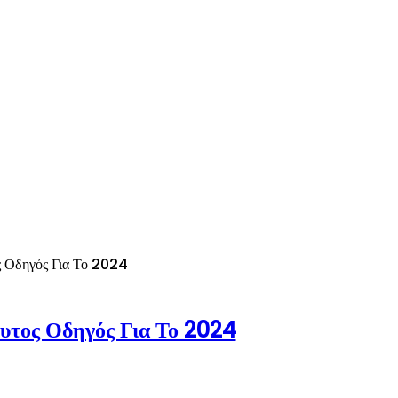
Οδηγός Για Το 2024
τος Οδηγός Για Το 2024