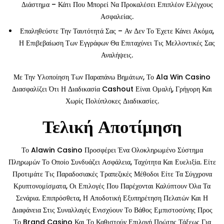
Διάστημα – Κάτι Που Μπορεί Να Προκαλέσει Επιπλέον Ελέγχους
Ασφαλείας.
Επαληθεύστε Την Ταυτότητά Σας – Αν Δεν Το Έχετε Κάνει Ακόμα,
Η Επιβεβαίωση Των Εγγράφων Θα Επιταχύνει Τις Μελλοντικές Σας
Αναλήψεις.
Με Την Υλοποίηση Των Παραπάνω Βημάτων, Το Ala Win Casino
Διασφαλίζει Ότι Η Διαδικασία Cashout Είναι Ομαλή, Γρήγορη Και
Χωρίς Πολύπλοκες Διαδικασίες.
Τελική Αποτίμηση
Το Alawin Casino Προσφέρει Ένα Ολοκληρωμένο Σύστημα
Πληρωμών Το Οποίο Συνδυάζει Ασφάλεια, Ταχύτητα Και Ευελιξία. Είτε
Προτιμάτε Τις Παραδοσιακές Τραπεζικές Μέθοδοι Είτε Τα Σύγχρονα
Κρυπτονομίσματα, Οι Επιλογές Που Παρέχονται Καλύπτουν Όλα Τα
Σενάρια. Επιπρόσθετα, Η Αποδοτική Εξυπηρέτηση Πελατών Και Η
Διαφάνεια Στις Συναλλαγές Ενισχύουν Το Βάθος Εμπιστοσύνης Προς
Το Brand Casino Και Το Καθιστούν Επιλογή Πρώτης Τάξεως Για