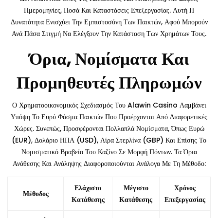
Ημερομηνίες, Ποσά Και Καταστάσεις Επεξεργασίας. Αυτή Η
Δυνατότητα Ενισχύει Την Εμπιστοσύνη Των Παικτών, Αφού Μπορούν
Ανά Πάσα Στιγμή Να Ελέγξουν Την Κατάσταση Των Χρημάτων Τους.
Όρια, Νομίσματα Και
Προμηθευτές Πληρωμών
Ο Χρηματοοικονομικός Σχεδιασμός Του Alawin Casino Λαμβάνει
Υπόψη Το Ευρύ Φάσμα Παικτών Που Προέρχονται Από Διαφορετικές
Χώρες. Συνεπώς, Προσφέρονται Πολλαπλά Νομίσματα, Όπως Ευρώ
(EUR), Δολάριο ΗΠΑ (USD), Λίρα Στερλίνα (GBP) Και Επίσης Το
Νομισματικό Βραβείο Του Καζίνο Σε Μορφή Πόντων. Τα Όρια
Ανάθεσης Και Ανάληψης Διαφοροποιούνται Ανάλογα Με Τη Μέθοδο:
Ελάχιστο
Μέγιστο
Χρόνος
Μέθοδος
Κατάθεσης
Κατάθεσης
Επεξεργασίας