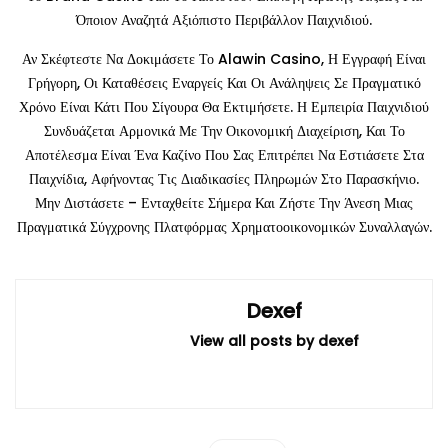
Όποιον Αναζητά Αξιόπιστο Περιβάλλον Παιχνιδιού.
Αν Σκέφτεστε Να Δοκιμάσετε Το Alawin Casino, Η Εγγραφή Είναι
Γρήγορη, Οι Καταθέσεις Εναργείς Και Οι Ανάληψεις Σε Πραγματικό
Χρόνο Είναι Κάτι Που Σίγουρα Θα Εκτιμήσετε. Η Εμπειρία Παιχνιδιού
Συνδυάζεται Αρμονικά Με Την Οικονομική Διαχείριση, Και Το
Αποτέλεσμα Είναι Ένα Καζίνο Που Σας Επιτρέπει Να Εστιάσετε Στα
Παιχνίδια, Αφήνοντας Τις Διαδικασίες Πληρωμών Στο Παρασκήνιο.
Μην Διστάσετε – Ενταχθείτε Σήμερα Και Ζήστε Την Άνεση Μιας
Πραγματικά Σύγχρονης Πλατφόρμας Χρηματοοικονομικών Συναλλαγών.
Dexef
View all posts by dexef