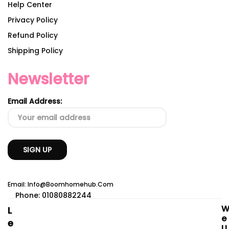
Help Center
Privacy Policy
Refund Policy
Shipping Policy
Newsletter
Email Address:
Email: Info@boomhomehub.com
Phone: 01080882244
L
E
E
U