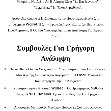
Μπορείτε Να Δείτε Αν Η Αίτηση Είναι “Σε Επεξεργασία”,
“Εγκρίθηκε” Ή “Ολοκληρώθηκε”.
Αφού Ολοκληρωθεί Η Διαδικασία, Το Ποσό Εμφανίζεται Στο
Επιλεγμένο Wallet Ή Στην Τραπεζική Σας Κάρτα. Σε Περίπτωση
Προβλημάτων, Η Ομάδα Υποστήριξης Είναι Διαθέσιμη Για Άμεση
Λύση.
Συμβουλές Για Γρήγορη
Ανάληψη
Βεβαιωθείτε Ότι Τα Στοιχεία Του Λογαριασμού Είναι Ενημερωμένα
– Μια Αλλαγή Σε Τραπεζικό Λογαριασμό Ή Email Μπορεί Να
Καθυστερήσει Την Επεξεργασία.
Χρησιμοποιήστε Ψηφιακά Wallet – Οι Προτιμητέες Μέθοδοι
Όπως Skrill Ή Neteller Έχουν Συνήθως Την Πιο Γρήγορη
Απόδοση.
Αποφύγετε Μεταβολές Μεγάλων Ποσών Σε Σύντομο Χρονικό