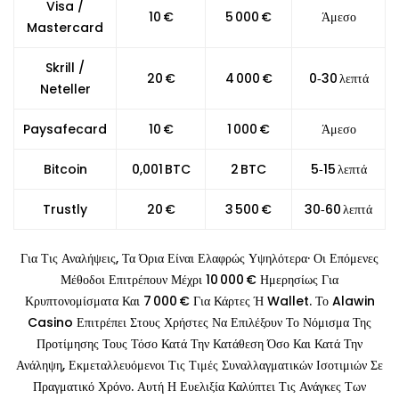
Visa /
10 €
5 000 €
Άμεσο
Mastercard
Skrill /
20 €
4 000 €
0‑30 Λεπτά
Neteller
Paysafecard
10 €
1 000 €
Άμεσο
Bitcoin
0,001 BTC
2 BTC
5‑15 Λεπτά
Trustly
20 €
3 500 €
30‑60 Λεπτά
Για Τις Αναλήψεις, Τα Όρια Είναι Ελαφρώς Υψηλότερα· Οι Επόμενες
Μέθοδοι Επιτρέπουν Μέχρι 10 000 € Ημερησίως Για
Κρυπτονομίσματα Και 7 000 € Για Κάρτες Ή Wallet. Το Alawin
Casino Επιτρέπει Στους Χρήστες Να Επιλέξουν Το Νόμισμα Της
Προτίμησης Τους Τόσο Κατά Την Κατάθεση Όσο Και Κατά Την
Ανάληψη, Εκμεταλλευόμενοι Τις Τιμές Συναλλαγματικών Ισοτιμιών Σε
Πραγματικό Χρόνο. Αυτή Η Ευελιξία Καλύπτει Τις Ανάγκες Των