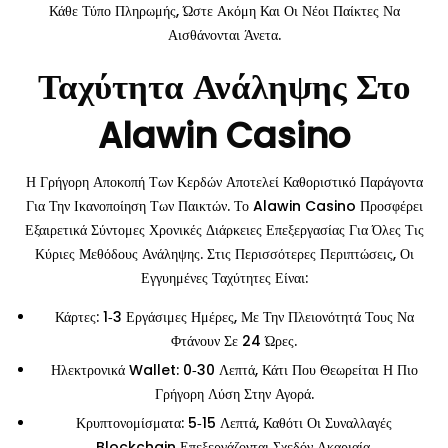
Κάθε Τύπο Πληρωμής, Ώστε Ακόμη Και Οι Νέοι Παίκτες Να
Αισθάνονται Άνετα.
Ταχύτητα Ανάληψης Στο
Alawin Casino
Η Γρήγορη Αποκοπή Των Κερδών Αποτελεί Καθοριστικό Παράγοντα
Για Την Ικανοποίηση Των Παικτών. Το Alawin Casino Προσφέρει
Εξαιρετικά Σύντομες Χρονικές Διάρκειες Επεξεργασίας Για Όλες Τις
Κύριες Μεθόδους Ανάληψης. Στις Περισσότερες Περιπτώσεις, Οι
Εγγυημένες Ταχύτητες Είναι:
Κάρτες: 1‑3 Εργάσιμες Ημέρες, Με Την Πλειονότητά Τους Να
Φτάνουν Σε 24 Ώρες.
Ηλεκτρονικά Wallet: 0‑30 Λεπτά, Κάτι Που Θεωρείται Η Πιο
Γρήγορη Λύση Στην Αγορά.
Κρυπτονομίσματα: 5‑15 Λεπτά, Καθότι Οι Συναλλαγές
Blockchain Επεξεργάζονται Σχεδόν Ακαριαία.