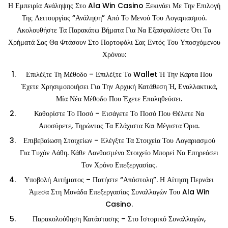
Η Εμπειρία Ανάληψης Στο Ala Win Casino Ξεκινάει Με Την Επιλογή
Της Λειτουργίας “Ανάληψη” Από Το Μενού Του Λογαριασμού.
Ακολουθήστε Τα Παρακάτω Βήματα Για Να Εξασφαλίσετε Ότι Τα
Χρήματά Σας Θα Φτάσουν Στο Πορτοφόλι Σας Εντός Του Υποσχόμενου
Χρόνου:
Επιλέξτε Τη Μέθοδο – Επιλέξτε Το Wallet Ή Την Κάρτα Που
Έχετε Χρησιμοποιήσει Για Την Αρχική Κατάθεση Ή, Εναλλακτικά,
Μία Νέα Μέθοδο Που Έχετε Επαληθεύσει.
Καθορίστε Το Ποσό – Εισάγετε Το Ποσό Που Θέλετε Να
Αποσύρετε, Τηρώντας Τα Ελάχιστα Και Μέγιστα Όρια.
Επιβεβαίωση Στοιχείων – Ελέγξτε Τα Στοιχεία Του Λογαριασμού
Για Τυχόν Λάθη. Κάθε Λανθασμένο Στοιχείο Μπορεί Να Επηρεάσει
Τον Χρόνο Επεξεργασίας.
Υποβολή Αιτήματος – Πατήστε “Απόστολη”. Η Αίτηση Περνάει
Άμεσα Στη Μονάδα Επεξεργασίας Συναλλαγών Του Ala Win
Casino.
Παρακολούθηση Κατάστασης – Στο Ιστορικό Συναλλαγών,